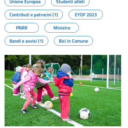
Unione Europea
Studenti atleti
Contributi e patrocini (1)
EYOF 2023
PNRR
Ministro
Bandi e avvisi (1)
Bici in Comune