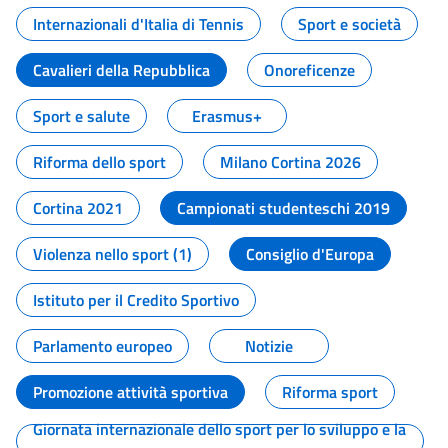
Internazionali d'Italia di Tennis
Sport e società
Cavalieri della Repubblica
Onoreficenze
Sport e salute
Erasmus+
Riforma dello sport
Milano Cortina 2026
Cortina 2021
Campionati studenteschi 2019
Violenza nello sport (1)
Consiglio d'Europa
Istituto per il Credito Sportivo
Parlamento europeo
Notizie
Promozione attività sportiva
Riforma sport
Giornata internazionale dello sport per lo sviluppo e la