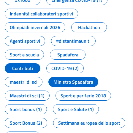
5x1000
Emergenza COVID-19 (1)
Indennità collaboratori sportivi
Olimpiadi invernali 2026
Hackathon
Agenti sportivi
#distantimauniti
Sport e scuola
Spadafora
Contributi
COVID-19 (2)
maestri di sci
Ministro Spadafora
Maestri di sci (1)
Sport e periferie 2018
Sport bonus (1)
Sport e Salute (1)
Sport Bonus (2)
Settimana europea dello sport