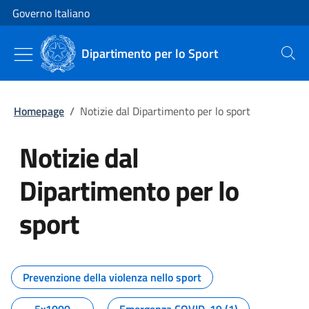
Vai al contenuto
Vai alla navigazione del sito
Governo Italiano
Dipartimento per lo Sport
Cerca
Homepage
/
Notizie dal Dipartimento per lo sport
Notizie dal
Dipartimento per lo
sport
Tutti i contenuti della pagina No
Prevenzione della violenza nello sport