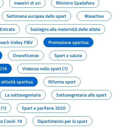
maestri di sci
Ministro Spadafora
Settimana europea dello sport
#beactive
 Entrate
Sostegno alla maternità delle atlete
Beach Volley FIBV
Promozione sportiva
Onoreficenze
Sport e salute
2019
Violenza nello sport (1)
attività sportiva
Riforma sport
La sottosegretaria
Sottosegretaria allo sport
 (1)
Sport e periferie 2020
a Covid-19
Dipartimento per lo sport