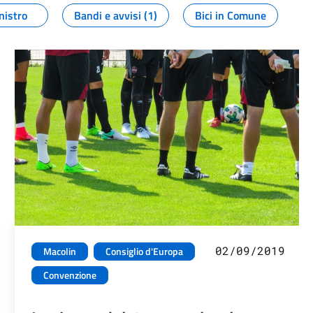
nistro
Bandi e avvisi (1)
Bici in Comune
02/09/2019
Macolin
Consiglio d'Europa
Convenzione