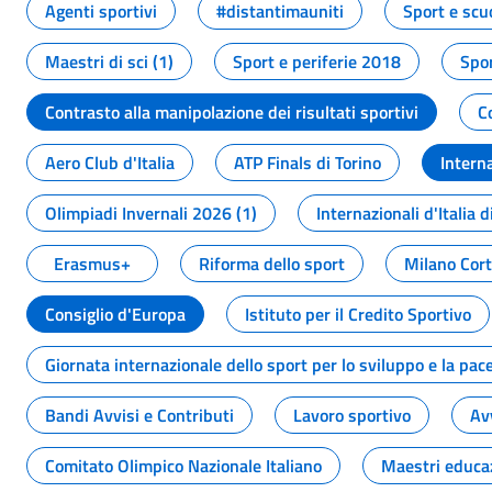
Agenti sportivi
#distantimauniti
Sport e scu
Maestri di sci (1)
Sport e periferie 2018
Spor
Contrasto alla manipolazione dei risultati sportivi
C
Aero Club d'Italia
ATP Finals di Torino
Interna
Olimpiadi Invernali 2026 (1)
Internazionali d'Italia d
Erasmus+
Riforma dello sport
Milano Cor
Consiglio d'Europa
Istituto per il Credito Sportivo
Giornata internazionale dello sport per lo sviluppo e la pac
Bandi Avvisi e Contributi
Lavoro sportivo
Av
Comitato Olimpico Nazionale Italiano
Maestri educa