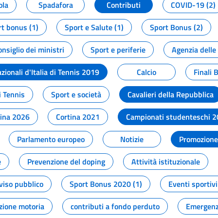
ola
Spadafora
Contributi
COVID-19 (2)
t bonus (1)
Sport e Salute (1)
Sport Bonus (2)
onsiglio dei ministri
Sport e periferie
Agenzia delle
zionali d'Italia di Tennis 2019
Calcio
Finali 
i Tennis
Sport e società
Cavalieri della Repubblica
tina 2026
Cortina 2021
Campionati studenteschi 
Parlamento europeo
Notizie
Promozione 
e
Prevenzione del doping
Attività istituzionale
viso pubblico
Sport Bonus 2020 (1)
Eventi sportivi
zione motoria
contributi a fondo perduto
Emergenz