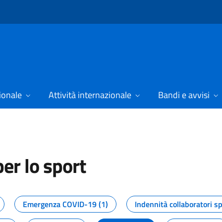
ionale
Attività internazionale
Bandi e avvisi
er lo sport
tizie dal Dipartimento per lo spor
Emergenza COVID-19 (1)
Indennità collaboratori sp