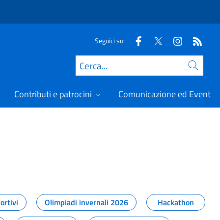
Seguici su:
Cerca
Contributi e patrocini
Comunicazione ed Eventi
t
ortivi
Olimpiadi invernali 2026
Hackathon