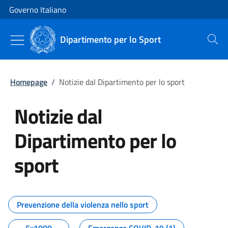
Vai al contenuto
Vai alla navigazione del sito
Governo Italiano
Dipartimento per lo Sport
Cerca
Homepage
/
Notizie dal Dipartimento per lo sport
Notizie dal
Dipartimento per lo
sport
Tutti i contenuti della pagina No
Prevenzione della violenza nello sport