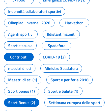
5x1000
Emergenza COVID-19 (1)
Indennità collaboratori sportivi
Olimpiadi invernali 2026
Hackathon
Agenti sportivi
#distantimauniti
Sport e scuola
Spadafora
Contributi
COVID-19 (2)
maestri di sci
Ministro Spadafora
Maestri di sci (1)
Sport e periferie 2018
Sport bonus (1)
Sport e Salute (1)
Sport Bonus (2)
Settimana europea dello sport