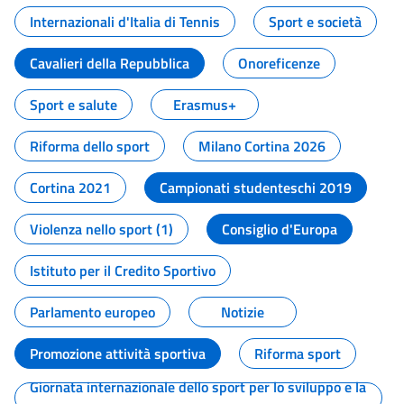
Internazionali d'Italia di Tennis
Sport e società
Cavalieri della Repubblica
Onoreficenze
Sport e salute
Erasmus+
Riforma dello sport
Milano Cortina 2026
Cortina 2021
Campionati studenteschi 2019
Violenza nello sport (1)
Consiglio d'Europa
Istituto per il Credito Sportivo
Parlamento europeo
Notizie
Promozione attività sportiva
Riforma sport
Giornata internazionale dello sport per lo sviluppo e la