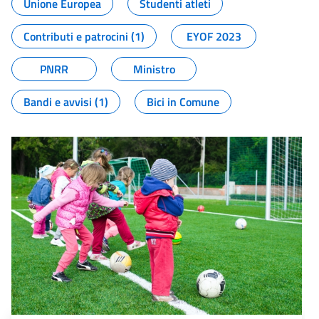
Unione Europea
Studenti atleti
Contributi e patrocini (1)
EYOF 2023
PNRR
Ministro
Bandi e avvisi (1)
Bici in Comune