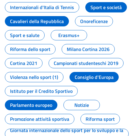
Internazionali d'Italia di Tennis
Sport e società
Cavalieri della Repubblica
Onoreficenze
Sport e salute
Erasmus+
Riforma dello sport
Milano Cortina 2026
Cortina 2021
Campionati studenteschi 2019
Violenza nello sport (1)
Consiglio d'Europa
Istituto per il Credito Sportivo
Parlamento europeo
Notizie
Promozione attività sportiva
Riforma sport
Giornata internazionale dello sport per lo sviluppo e la