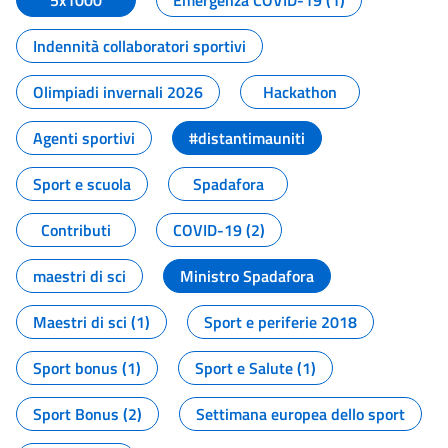
5x1000
Emergenza COVID-19 (1)
Indennità collaboratori sportivi
Olimpiadi invernali 2026
Hackathon
Agenti sportivi
#distantimauniti
Sport e scuola
Spadafora
Contributi
COVID-19 (2)
maestri di sci
Ministro Spadafora
Maestri di sci (1)
Sport e periferie 2018
Sport bonus (1)
Sport e Salute (1)
Sport Bonus (2)
Settimana europea dello sport