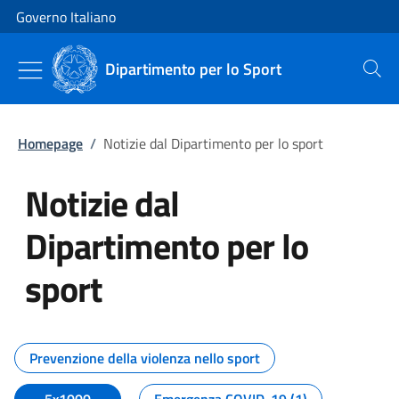
Vai al contenuto
Vai alla navigazione del sito
Governo Italiano
Dipartimento per lo Sport
Cerca
Homepage
/
Notizie dal Dipartimento per lo sport
Notizie dal
Dipartimento per lo
sport
Tutti i contenuti della pagina No
Prevenzione della violenza nello sport