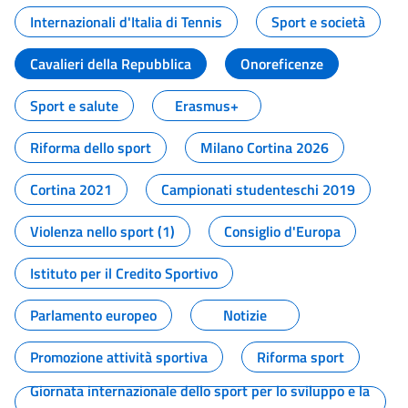
Internazionali d'Italia di Tennis
Sport e società
Cavalieri della Repubblica
Onoreficenze
Sport e salute
Erasmus+
Riforma dello sport
Milano Cortina 2026
Cortina 2021
Campionati studenteschi 2019
Violenza nello sport (1)
Consiglio d'Europa
Istituto per il Credito Sportivo
Parlamento europeo
Notizie
Promozione attività sportiva
Riforma sport
Giornata internazionale dello sport per lo sviluppo e la