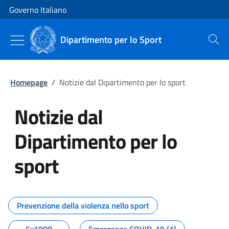
Vai al contenuto
Vai alla navigazione del sito
Governo Italiano
Dipartimento per lo Sport
Cerca
Homepage
/
Notizie dal Dipartimento per lo sport
Notizie dal
Dipartimento per lo
sport
Tutti i contenuti della pagina No
Prevenzione della violenza nello sport