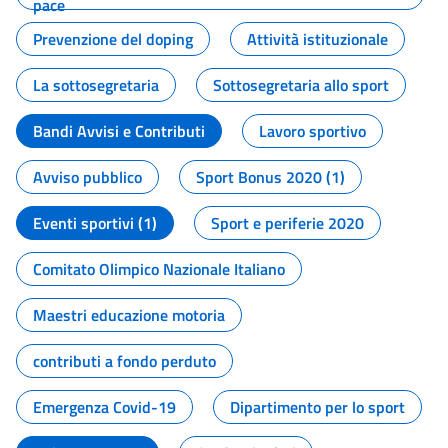
pace
Prevenzione del doping
Attività istituzionale
La sottosegretaria
Sottosegretaria allo sport
Bandi Avvisi e Contributi
Lavoro sportivo
Avviso pubblico
Sport Bonus 2020 (1)
Eventi sportivi (1)
Sport e periferie 2020
Comitato Olimpico Nazionale Italiano
Maestri educazione motoria
contributi a fondo perduto
Emergenza Covid-19
Dipartimento per lo sport