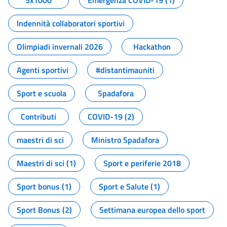
5x1000
Emergenza COVID-19 (1)
Indennità collaboratori sportivi
Olimpiadi invernali 2026
Hackathon
Agenti sportivi
#distantimauniti
Sport e scuola
Spadafora
Contributi
COVID-19 (2)
maestri di sci
Ministro Spadafora
Maestri di sci (1)
Sport e periferie 2018
Sport bonus (1)
Sport e Salute (1)
Sport Bonus (2)
Settimana europea dello sport