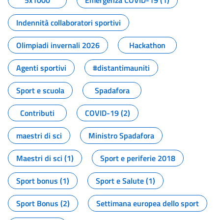
5x1000
Emergenza COVID-19 (1)
Indennità collaboratori sportivi
Olimpiadi invernali 2026
Hackathon
Agenti sportivi
#distantimauniti
Sport e scuola
Spadafora
Contributi
COVID-19 (2)
maestri di sci
Ministro Spadafora
Maestri di sci (1)
Sport e periferie 2018
Sport bonus (1)
Sport e Salute (1)
Sport Bonus (2)
Settimana europea dello sport