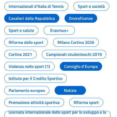
Internazionali d'Italia di Tennis
Sport e società
Cavalieri della Repubblica
Onoreficenze
Sport e salute
Erasmus+
Riforma dello sport
Milano Cortina 2026
Cortina 2021
Campionati studenteschi 2019
Violenza nello sport (1)
Consiglio d'Europa
Istituto per il Credito Sportivo
Parlamento europeo
Notizie
Promozione attività sportiva
Riforma sport
Giornata internazionale dello sport per lo sviluppo e la