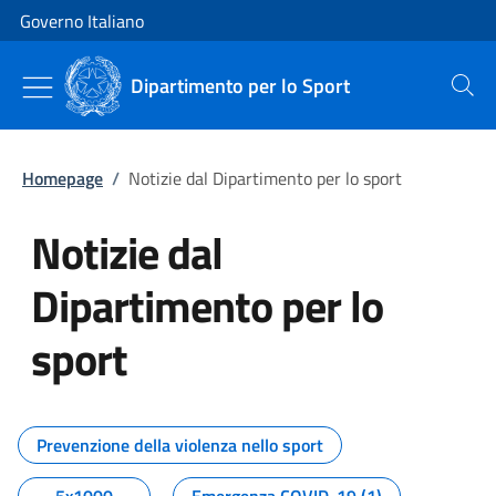
Vai al contenuto
Vai alla navigazione del sito
Governo Italiano
Dipartimento per lo Sport
Cerca
Homepage
/
Notizie dal Dipartimento per lo sport
Notizie dal
Dipartimento per lo
sport
Tutti i contenuti della pagina No
Prevenzione della violenza nello sport