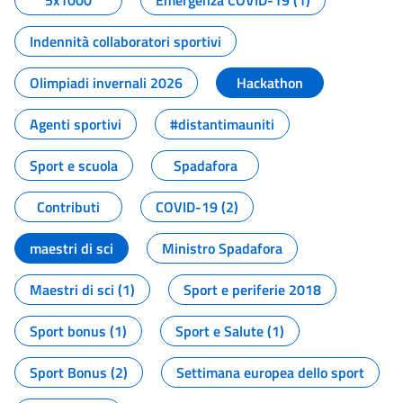
5x1000
Emergenza COVID-19 (1)
Indennità collaboratori sportivi
Olimpiadi invernali 2026
Hackathon
Agenti sportivi
#distantimauniti
Sport e scuola
Spadafora
Contributi
COVID-19 (2)
maestri di sci
Ministro Spadafora
Maestri di sci (1)
Sport e periferie 2018
Sport bonus (1)
Sport e Salute (1)
Sport Bonus (2)
Settimana europea dello sport