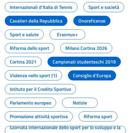
Internazionali d'Italia di Tennis
Sport e società
Cavalieri della Repubblica
Onoreficenze
Sport e salute
Erasmus+
Riforma dello sport
Milano Cortina 2026
Cortina 2021
Campionati studenteschi 2019
Violenza nello sport (1)
Consiglio d'Europa
Istituto per il Credito Sportivo
Parlamento europeo
Notizie
Promozione attività sportiva
Riforma sport
Giornata internazionale dello sport per lo sviluppo e la