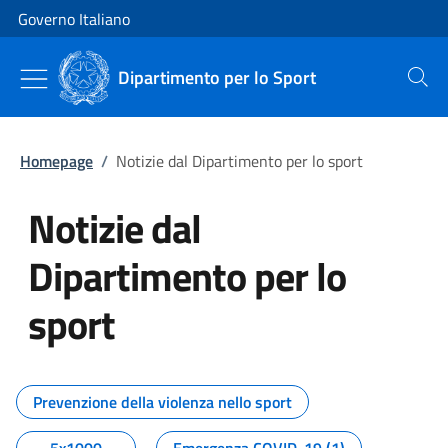
Vai al contenuto
Vai alla navigazione del sito
Governo Italiano
Dipartimento per lo Sport
Cerca
Homepage
/
Notizie dal Dipartimento per lo sport
Notizie dal
Dipartimento per lo
sport
Tutti i contenuti della pagina No
Prevenzione della violenza nello sport