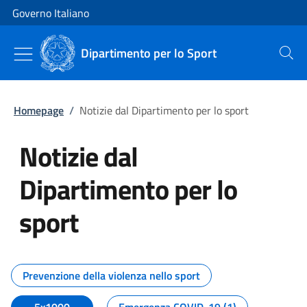
Vai al contenuto
Vai alla navigazione del sito
Governo Italiano
Dipartimento per lo Sport
Cerca
Homepage
/
Notizie dal Dipartimento per lo sport
Notizie dal
Dipartimento per lo
sport
Tutti i contenuti della pagina No
Prevenzione della violenza nello sport