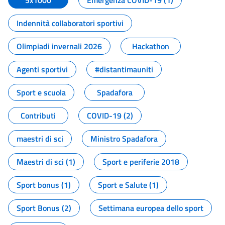
5x1000
Emergenza COVID-19 (1)
Indennità collaboratori sportivi
Olimpiadi invernali 2026
Hackathon
Agenti sportivi
#distantimauniti
Sport e scuola
Spadafora
Contributi
COVID-19 (2)
maestri di sci
Ministro Spadafora
Maestri di sci (1)
Sport e periferie 2018
Sport bonus (1)
Sport e Salute (1)
Sport Bonus (2)
Settimana europea dello sport