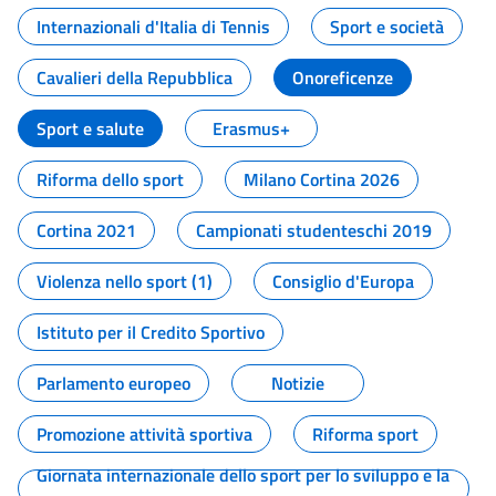
Internazionali d'Italia di Tennis
Sport e società
Cavalieri della Repubblica
Onoreficenze
Sport e salute
Erasmus+
Riforma dello sport
Milano Cortina 2026
Cortina 2021
Campionati studenteschi 2019
Violenza nello sport (1)
Consiglio d'Europa
Istituto per il Credito Sportivo
Parlamento europeo
Notizie
Promozione attività sportiva
Riforma sport
Giornata internazionale dello sport per lo sviluppo e la