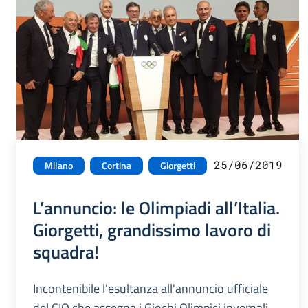
25/06/2019
Milano
Cortina
Giorgetti
L’annuncio: le Olimpiadi all’Italia.
Giorgetti, grandissimo lavoro di
squadra!
Incontenibile l'esultanza all'annuncio ufficiale
del CIO che assegna i Giochi Olimpici invernali