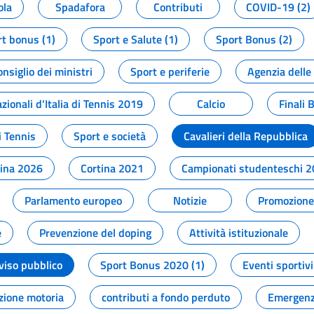
ola
Spadafora
Contributi
COVID-19 (2)
t bonus (1)
Sport e Salute (1)
Sport Bonus (2)
onsiglio dei ministri
Sport e periferie
Agenzia delle
zionali d'Italia di Tennis 2019
Calcio
Finali 
i Tennis
Sport e società
Cavalieri della Repubblica
tina 2026
Cortina 2021
Campionati studenteschi 
Parlamento europeo
Notizie
Promozione 
e
Prevenzione del doping
Attività istituzionale
viso pubblico
Sport Bonus 2020 (1)
Eventi sportivi
zione motoria
contributi a fondo perduto
Emergenz