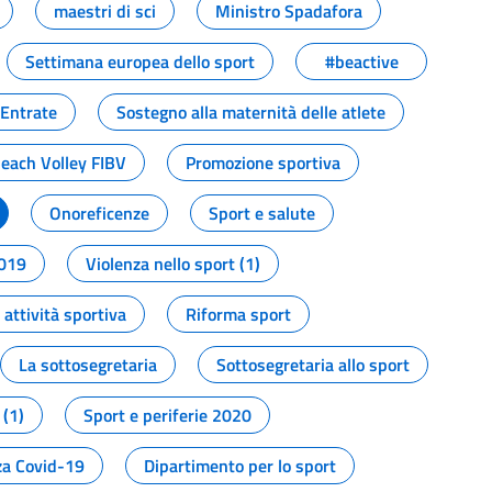
maestri di sci
Ministro Spadafora
Settimana europea dello sport
#beactive
 Entrate
Sostegno alla maternità delle atlete
Beach Volley FIBV
Promozione sportiva
Onoreficenze
Sport e salute
2019
Violenza nello sport (1)
attività sportiva
Riforma sport
La sottosegretaria
Sottosegretaria allo sport
 (1)
Sport e periferie 2020
a Covid-19
Dipartimento per lo sport