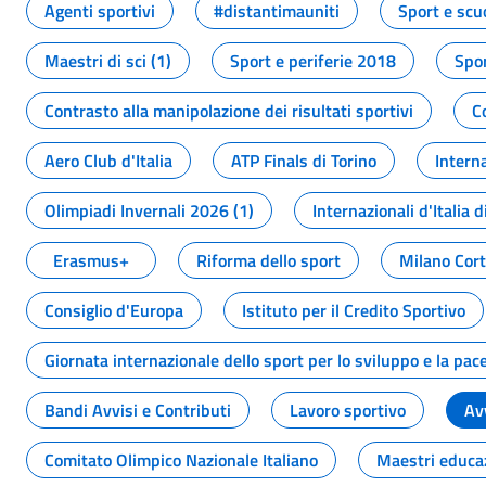
Agenti sportivi
#distantimauniti
Sport e scu
Maestri di sci (1)
Sport e periferie 2018
Spor
Contrasto alla manipolazione dei risultati sportivi
C
Aero Club d'Italia
ATP Finals di Torino
Interna
Olimpiadi Invernali 2026 (1)
Internazionali d'Italia d
Erasmus+
Riforma dello sport
Milano Cor
Consiglio d'Europa
Istituto per il Credito Sportivo
Giornata internazionale dello sport per lo sviluppo e la pac
Bandi Avvisi e Contributi
Lavoro sportivo
Av
Comitato Olimpico Nazionale Italiano
Maestri educa