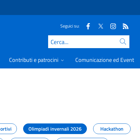
Seguici su:
Cerca
Contributi e patrocini
Comunicazione ed Eventi
t
ortivi
Olimpiadi invernali 2026
Hackathon