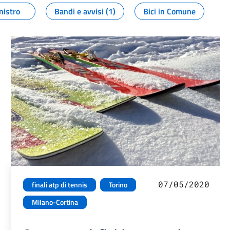
nistro
Bandi e avvisi (1)
Bici in Comune
07/05/2020
finali atp di tennis
Torino
Milano-Cortina