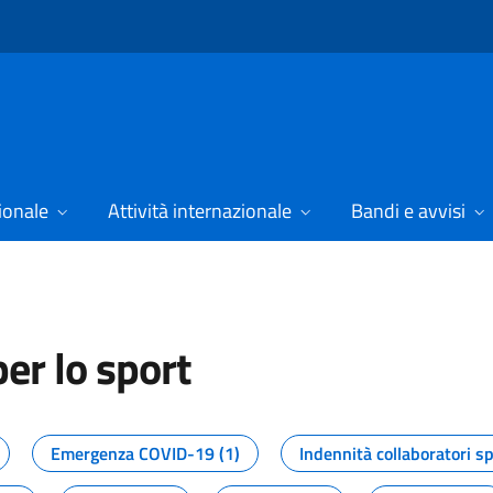
ionale
Attività internazionale
Bandi e avvisi
er lo sport
tizie dal Dipartimento per lo spor
Emergenza COVID-19 (1)
Indennità collaboratori sp