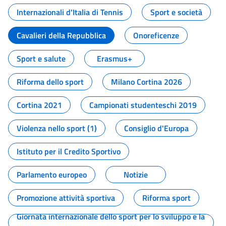
Internazionali d'Italia di Tennis
Sport e società
Cavalieri della Repubblica
Onoreficenze
Sport e salute
Erasmus+
Riforma dello sport
Milano Cortina 2026
Cortina 2021
Campionati studenteschi 2019
Violenza nello sport (1)
Consiglio d'Europa
Istituto per il Credito Sportivo
Parlamento europeo
Notizie
Promozione attività sportiva
Riforma sport
Giornata internazionale dello sport per lo sviluppo e la