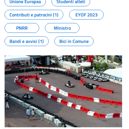
Unione Europea
Studenti atleti
Contributi e patrocini (1)
EYOF 2023
PNRR
Ministro
Bandi e avvisi (1)
Bici in Comune