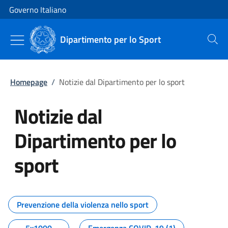
Vai al contenuto
Vai alla navigazione del sito
Governo Italiano
Dipartimento per lo Sport
Cerca
Homepage
/
Notizie dal Dipartimento per lo sport
Notizie dal
Dipartimento per lo
sport
Tutti i contenuti della pagina No
Prevenzione della violenza nello sport