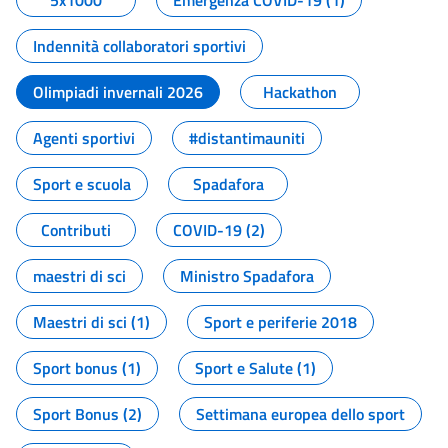
5x1000
Emergenza COVID-19 (1)
Indennità collaboratori sportivi
Olimpiadi invernali 2026
Hackathon
Agenti sportivi
#distantimauniti
Sport e scuola
Spadafora
Contributi
COVID-19 (2)
maestri di sci
Ministro Spadafora
Maestri di sci (1)
Sport e periferie 2018
Sport bonus (1)
Sport e Salute (1)
Sport Bonus (2)
Settimana europea dello sport