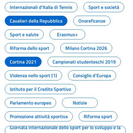
Internazionali d'Italia di Tennis
Sport e società
Cavalieri della Repubblica
Onoreficenze
Sport e salute
Erasmus+
Riforma dello sport
Milano Cortina 2026
Cortina 2021
Campionati studenteschi 2019
Violenza nello sport (1)
Consiglio d'Europa
Istituto per il Credito Sportivo
Parlamento europeo
Notizie
Promozione attività sportiva
Riforma sport
Giornata internazionale dello sport per lo sviluppo e la