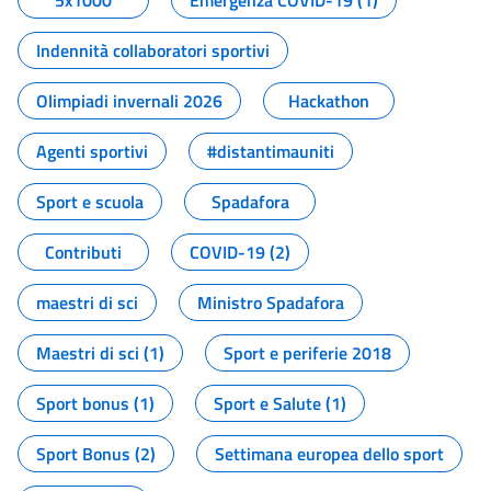
5x1000
Emergenza COVID-19 (1)
Indennità collaboratori sportivi
Olimpiadi invernali 2026
Hackathon
Agenti sportivi
#distantimauniti
Sport e scuola
Spadafora
Contributi
COVID-19 (2)
maestri di sci
Ministro Spadafora
Maestri di sci (1)
Sport e periferie 2018
Sport bonus (1)
Sport e Salute (1)
Sport Bonus (2)
Settimana europea dello sport