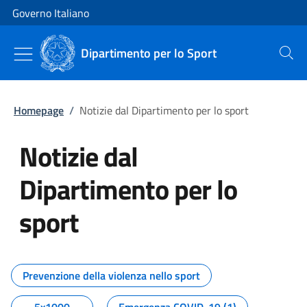
Vai al contenuto
Vai alla navigazione del sito
Governo Italiano
Dipartimento per lo Sport
Cerca
Homepage
/
Notizie dal Dipartimento per lo sport
Notizie dal
Dipartimento per lo
sport
Tutti i contenuti della pagina No
Prevenzione della violenza nello sport