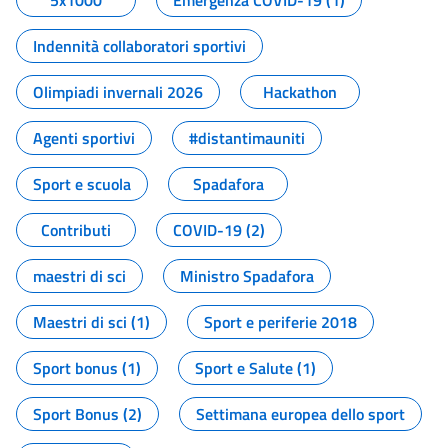
5x1000
Emergenza COVID-19 (1)
Indennità collaboratori sportivi
Olimpiadi invernali 2026
Hackathon
Agenti sportivi
#distantimauniti
Sport e scuola
Spadafora
Contributi
COVID-19 (2)
maestri di sci
Ministro Spadafora
Maestri di sci (1)
Sport e periferie 2018
Sport bonus (1)
Sport e Salute (1)
Sport Bonus (2)
Settimana europea dello sport