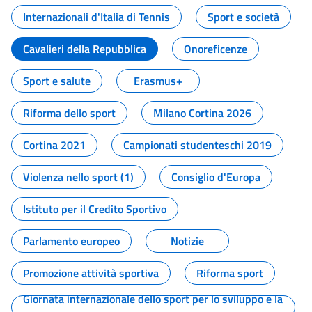
Internazionali d'Italia di Tennis
Sport e società
Cavalieri della Repubblica
Onoreficenze
Sport e salute
Erasmus+
Riforma dello sport
Milano Cortina 2026
Cortina 2021
Campionati studenteschi 2019
Violenza nello sport (1)
Consiglio d'Europa
Istituto per il Credito Sportivo
Parlamento europeo
Notizie
Promozione attività sportiva
Riforma sport
Giornata internazionale dello sport per lo sviluppo e la