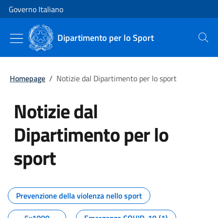
Vai al contenuto
Vai alla navigazione del sito
Governo Italiano
Dipartimento per lo Sport
Cerca
Homepage
/
Notizie dal Dipartimento per lo sport
Notizie dal
Dipartimento per lo
sport
Tutti i contenuti della pagina No
Prevenzione della violenza nello sport