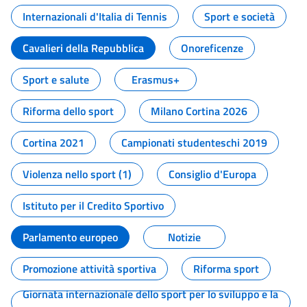
Internazionali d'Italia di Tennis
Sport e società
Cavalieri della Repubblica
Onoreficenze
Sport e salute
Erasmus+
Riforma dello sport
Milano Cortina 2026
Cortina 2021
Campionati studenteschi 2019
Violenza nello sport (1)
Consiglio d'Europa
Istituto per il Credito Sportivo
Parlamento europeo
Notizie
Promozione attività sportiva
Riforma sport
Giornata internazionale dello sport per lo sviluppo e la