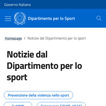
Vai al contenuto
Vai alla navigazione del sito
Governo Italiano
Dipartimento per lo Sport
Cerca
Homepage
/
Notizie dal Dipartimento per lo sport
Notizie dal
Dipartimento per lo
sport
Tutti i contenuti della pagina No
Prevenzione della violenza nello sport