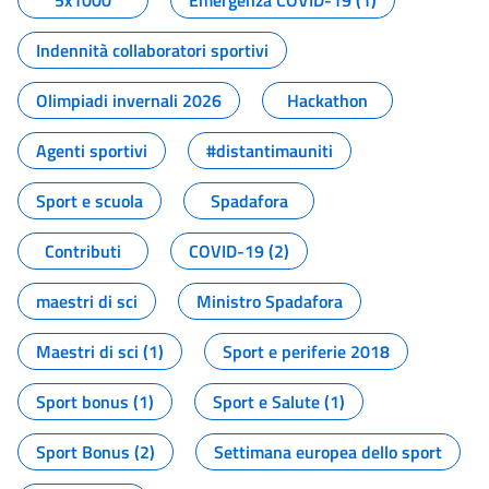
5x1000
Emergenza COVID-19 (1)
Indennità collaboratori sportivi
Olimpiadi invernali 2026
Hackathon
Agenti sportivi
#distantimauniti
Sport e scuola
Spadafora
Contributi
COVID-19 (2)
maestri di sci
Ministro Spadafora
Maestri di sci (1)
Sport e periferie 2018
Sport bonus (1)
Sport e Salute (1)
Sport Bonus (2)
Settimana europea dello sport