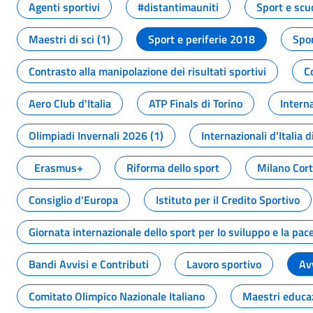
Agenti sportivi
#distantimauniti
Sport e scu
Maestri di sci (1)
Sport e periferie 2018
Spor
Contrasto alla manipolazione dei risultati sportivi
C
Aero Club d'Italia
ATP Finals di Torino
Interna
Olimpiadi Invernali 2026 (1)
Internazionali d'Italia d
Erasmus+
Riforma dello sport
Milano Cor
Consiglio d'Europa
Istituto per il Credito Sportivo
Giornata internazionale dello sport per lo sviluppo e la pac
Bandi Avvisi e Contributi
Lavoro sportivo
Av
Comitato Olimpico Nazionale Italiano
Maestri educa