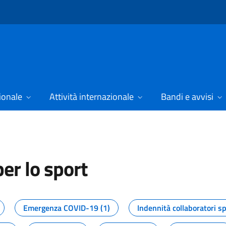
ionale
Attività internazionale
Bandi e avvisi
er lo sport
tizie dal Dipartimento per lo spor
Emergenza COVID-19 (1)
Indennità collaboratori sp