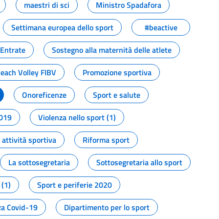
maestri di sci
Ministro Spadafora
Settimana europea dello sport
#beactive
 Entrate
Sostegno alla maternità delle atlete
Beach Volley FIBV
Promozione sportiva
Onoreficenze
Sport e salute
2019
Violenza nello sport (1)
attività sportiva
Riforma sport
La sottosegretaria
Sottosegretaria allo sport
 (1)
Sport e periferie 2020
a Covid-19
Dipartimento per lo sport