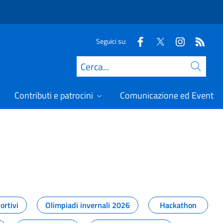
Seguici su:
Cerca
Contributi e patrocini
Comunicazione ed Eventi
t
ortivi
Olimpiadi invernali 2026
Hackathon