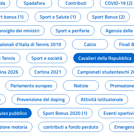
ola
Spadafora
Contributi
COVID-19 (2)
t bonus (1)
Sport e Salute (1)
Sport Bonus (2)
onsiglio dei ministri
Sport e periferie
Agenzia delle
zionali d'Italia di Tennis 2019
Calcio
Finali 
i Tennis
Sport e società
Cavalieri della Repubblica
tina 2026
Cortina 2021
Campionati studenteschi 
Parlamento europeo
Notizie
Promozione 
e
Prevenzione del doping
Attività istituzionale
viso pubblico
Sport Bonus 2020 (1)
Eventi sportivi
zione motoria
contributi a fondo perduto
Emergenz