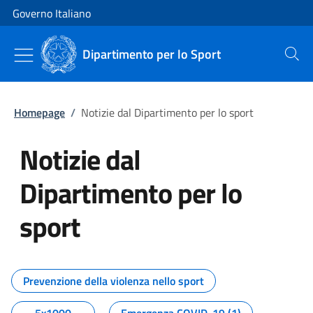
Vai al contenuto
Vai alla navigazione del sito
Governo Italiano
Dipartimento per lo Sport
Cerca
Homepage
/
Notizie dal Dipartimento per lo sport
Notizie dal
Dipartimento per lo
sport
Tutti i contenuti della pagina No
Prevenzione della violenza nello sport