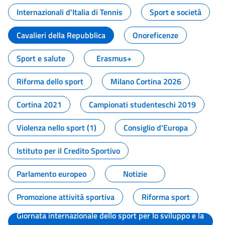
Internazionali d'Italia di Tennis
Sport e società
Cavalieri della Repubblica
Onoreficenze
Sport e salute
Erasmus+
Riforma dello sport
Milano Cortina 2026
Cortina 2021
Campionati studenteschi 2019
Violenza nello sport (1)
Consiglio d'Europa
Istituto per il Credito Sportivo
Parlamento europeo
Notizie
Promozione attività sportiva
Riforma sport
Giornata internazionale dello sport per lo sviluppo e la