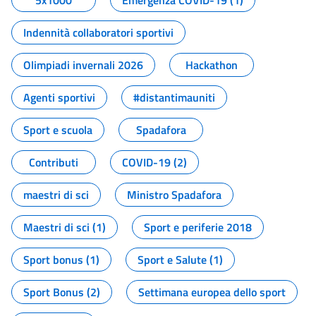
5x1000
Emergenza COVID-19 (1)
Indennità collaboratori sportivi
Olimpiadi invernali 2026
Hackathon
Agenti sportivi
#distantimauniti
Sport e scuola
Spadafora
Contributi
COVID-19 (2)
maestri di sci
Ministro Spadafora
Maestri di sci (1)
Sport e periferie 2018
Sport bonus (1)
Sport e Salute (1)
Sport Bonus (2)
Settimana europea dello sport