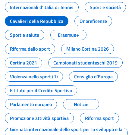
Internazionali d'Italia di Tennis
Sport e società
Cavalieri della Repubblica
Onoreficenze
Sport e salute
Erasmus+
Riforma dello sport
Milano Cortina 2026
Cortina 2021
Campionati studenteschi 2019
Violenza nello sport (1)
Consiglio d'Europa
Istituto per il Credito Sportivo
Parlamento europeo
Notizie
Promozione attività sportiva
Riforma sport
Giornata internazionale dello sport per lo sviluppo e la