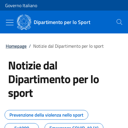
Vai al contenuto
Vai alla navigazione del sito
Governo Italiano
Dipartimento per lo Sport
Cerca
Homepage
/
Notizie dal Dipartimento per lo sport
Notizie dal
Dipartimento per lo
sport
Tutti i contenuti della pagina No
Prevenzione della violenza nello sport