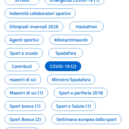
5x1000
Emergenza COVID-19 (1)
Indennità collaboratori sportivi
Olimpiadi invernali 2026
Hackathon
Agenti sportivi
#distantimauniti
Sport e scuola
Spadafora
Contributi
COVID-19 (2)
maestri di sci
Ministro Spadafora
Maestri di sci (1)
Sport e periferie 2018
Sport bonus (1)
Sport e Salute (1)
Sport Bonus (2)
Settimana europea dello sport