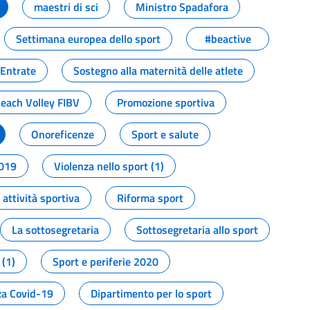
maestri di sci
Ministro Spadafora
Settimana europea dello sport
#beactive
 Entrate
Sostegno alla maternità delle atlete
Beach Volley FIBV
Promozione sportiva
Onoreficenze
Sport e salute
2019
Violenza nello sport (1)
attività sportiva
Riforma sport
La sottosegretaria
Sottosegretaria allo sport
 (1)
Sport e periferie 2020
a Covid-19
Dipartimento per lo sport