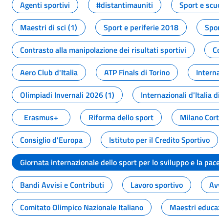
Agenti sportivi
#distantimauniti
Sport e scu
Maestri di sci (1)
Sport e periferie 2018
Spor
Contrasto alla manipolazione dei risultati sportivi
C
Aero Club d'Italia
ATP Finals di Torino
Interna
Olimpiadi Invernali 2026 (1)
Internazionali d'Italia d
Erasmus+
Riforma dello sport
Milano Cor
Consiglio d'Europa
Istituto per il Credito Sportivo
Giornata internazionale dello sport per lo sviluppo e la pac
Bandi Avvisi e Contributi
Lavoro sportivo
Av
Comitato Olimpico Nazionale Italiano
Maestri educa