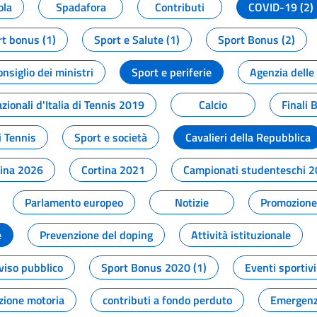
ola
Spadafora
Contributi
COVID-19 (2)
t bonus (1)
Sport e Salute (1)
Sport Bonus (2)
onsiglio dei ministri
Sport e periferie
Agenzia delle
zionali d'Italia di Tennis 2019
Calcio
Finali 
i Tennis
Sport e società
Cavalieri della Repubblica
tina 2026
Cortina 2021
Campionati studenteschi 
Parlamento europeo
Notizie
Promozione 
e
Prevenzione del doping
Attività istituzionale
viso pubblico
Sport Bonus 2020 (1)
Eventi sportivi
zione motoria
contributi a fondo perduto
Emergenz