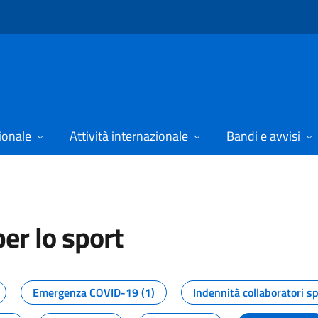
ionale
Attività internazionale
Bandi e avvisi
er lo sport
tizie dal Dipartimento per lo spor
Emergenza COVID-19 (1)
Indennità collaboratori sp