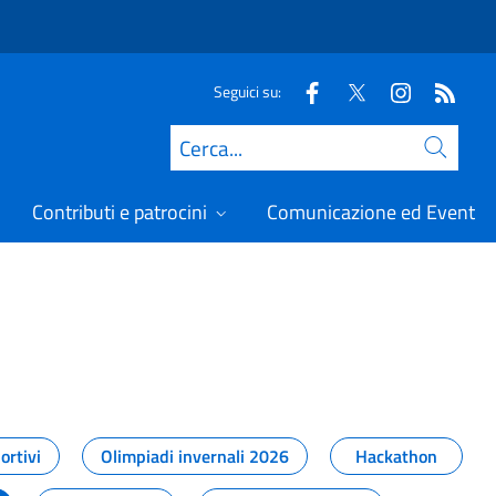
Seguici su:
Cerca
Contributi e patrocini
Comunicazione ed Eventi
t
ortivi
Olimpiadi invernali 2026
Hackathon