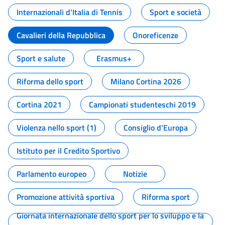
Internazionali d'Italia di Tennis
Sport e società
Cavalieri della Repubblica
Onoreficenze
Sport e salute
Erasmus+
Riforma dello sport
Milano Cortina 2026
Cortina 2021
Campionati studenteschi 2019
Violenza nello sport (1)
Consiglio d'Europa
Istituto per il Credito Sportivo
Parlamento europeo
Notizie
Promozione attività sportiva
Riforma sport
Giornata internazionale dello sport per lo sviluppo e la