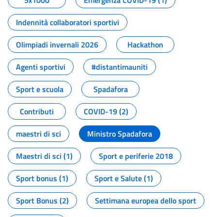
5x1000
Emergenza COVID-19 (1)
Indennità collaboratori sportivi
Olimpiadi invernali 2026
Hackathon
Agenti sportivi
#distantimauniti
Sport e scuola
Spadafora
Contributi
COVID-19 (2)
maestri di sci
Ministro Spadafora
Maestri di sci (1)
Sport e periferie 2018
Sport bonus (1)
Sport e Salute (1)
Sport Bonus (2)
Settimana europea dello sport