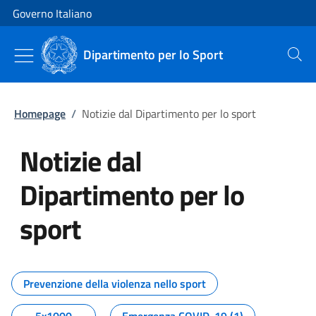
Vai al contenuto
Vai alla navigazione del sito
Governo Italiano
Dipartimento per lo Sport
Cerca
Homepage
/
Notizie dal Dipartimento per lo sport
Notizie dal
Dipartimento per lo
sport
Tutti i contenuti della pagina No
Prevenzione della violenza nello sport