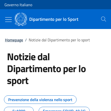
Vai al contenuto
Vai alla navigazione del sito
Governo Italiano
Dipartimento per lo Sport
Cerca
Homepage
/
Notizie dal Dipartimento per lo sport
Notizie dal
Dipartimento per lo
sport
Tutti i contenuti della pagina No
Prevenzione della violenza nello sport