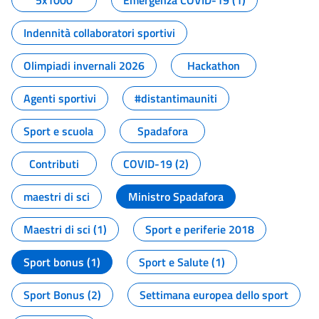
5x1000
Emergenza COVID-19 (1)
Indennità collaboratori sportivi
Olimpiadi invernali 2026
Hackathon
Agenti sportivi
#distantimauniti
Sport e scuola
Spadafora
Contributi
COVID-19 (2)
maestri di sci
Ministro Spadafora
Maestri di sci (1)
Sport e periferie 2018
Sport bonus (1)
Sport e Salute (1)
Sport Bonus (2)
Settimana europea dello sport