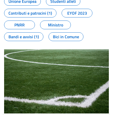
Unione Europea
Studenti atleti
Contributi e patrocini (1)
EYOF 2023
PNRR
Ministro
Bandi e avvisi (1)
Bici in Comune