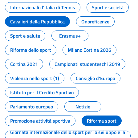
Internazionali d'Italia di Tennis
Sport e società
Cavalieri della Repubblica
Onoreficenze
Sport e salute
Erasmus+
Riforma dello sport
Milano Cortina 2026
Cortina 2021
Campionati studenteschi 2019
Violenza nello sport (1)
Consiglio d'Europa
Istituto per il Credito Sportivo
Parlamento europeo
Notizie
Promozione attività sportiva
Riforma sport
Giornata internazionale dello sport per lo sviluppo e la