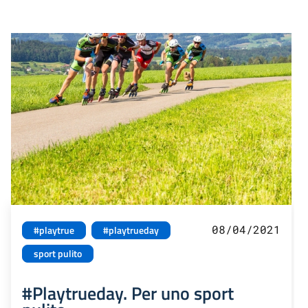
08/04/2021
#playtrue
#playtrueday
sport pulito
#Playtrueday. Per uno sport