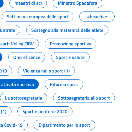
maestri di sci
Ministro Spadafora
Settimana europea dello sport
#beactive
 Entrate
Sostegno alla maternità delle atlete
Beach Volley FIBV
Promozione sportiva
Onoreficenze
Sport e salute
2019
Violenza nello sport (1)
attività sportiva
Riforma sport
La sottosegretaria
Sottosegretaria allo sport
 (1)
Sport e periferie 2020
a Covid-19
Dipartimento per lo sport