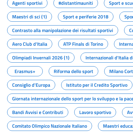
Agenti sportivi
#distantimauniti
Sport e scu
Maestri di sci (1)
Sport e periferie 2018
Spor
Contrasto alla manipolazione dei risultati sportivi
C
Aero Club d'Italia
ATP Finals di Torino
Interna
Olimpiadi Invernali 2026 (1)
Internazionali d'Italia d
Erasmus+
Riforma dello sport
Milano Cor
Consiglio d'Europa
Istituto per il Credito Sportivo
Giornata internazionale dello sport per lo sviluppo e la pac
Bandi Avvisi e Contributi
Lavoro sportivo
Av
Comitato Olimpico Nazionale Italiano
Maestri educa