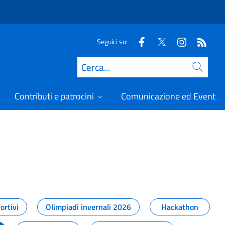
Seguici su:
Cerca
Contributi e patrocini
Comunicazione ed Eventi
t
ortivi
Olimpiadi invernali 2026
Hackathon