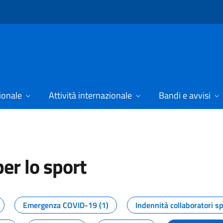
ionale
Attività internazionale
Bandi e avvisi
er lo sport
tizie dal Dipartimento per lo spor
Emergenza COVID-19 (1)
Indennità collaboratori sp