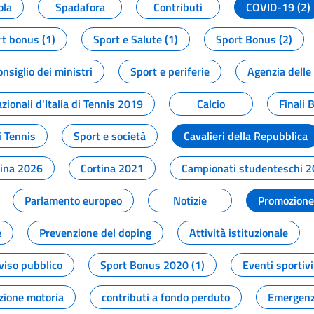
ola
Spadafora
Contributi
COVID-19 (2)
t bonus (1)
Sport e Salute (1)
Sport Bonus (2)
onsiglio dei ministri
Sport e periferie
Agenzia delle
zionali d'Italia di Tennis 2019
Calcio
Finali 
i Tennis
Sport e società
Cavalieri della Repubblica
tina 2026
Cortina 2021
Campionati studenteschi 
Parlamento europeo
Notizie
Promozione 
e
Prevenzione del doping
Attività istituzionale
viso pubblico
Sport Bonus 2020 (1)
Eventi sportivi
zione motoria
contributi a fondo perduto
Emergenz