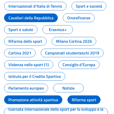
Internazionali d'Italia di Tennis
Sport e società
Cavalieri della Repubblica
Onoreficenze
Sport e salute
Erasmus+
Riforma dello sport
Milano Cortina 2026
Cortina 2021
Campionati studenteschi 2019
Violenza nello sport (1)
Consiglio d'Europa
Istituto per il Credito Sportivo
Parlamento europeo
Notizie
Promozione attività sportiva
Riforma sport
Giornata internazionale dello sport per lo sviluppo e la