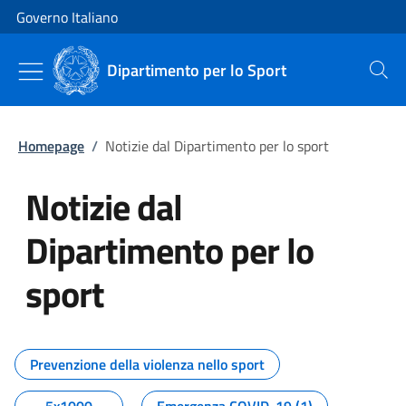
Vai al contenuto
Vai alla navigazione del sito
Governo Italiano
Dipartimento per lo Sport
Cerca
Homepage
/
Notizie dal Dipartimento per lo sport
Notizie dal
Dipartimento per lo
sport
Tutti i contenuti della pagina No
Prevenzione della violenza nello sport