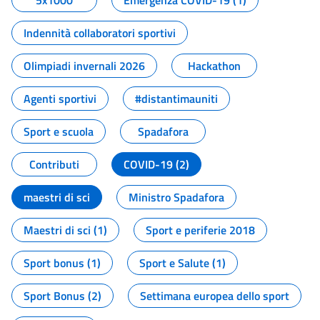
5x1000
Emergenza COVID-19 (1)
Indennità collaboratori sportivi
Olimpiadi invernali 2026
Hackathon
Agenti sportivi
#distantimauniti
Sport e scuola
Spadafora
Contributi
COVID-19 (2)
maestri di sci
Ministro Spadafora
Maestri di sci (1)
Sport e periferie 2018
Sport bonus (1)
Sport e Salute (1)
Sport Bonus (2)
Settimana europea dello sport