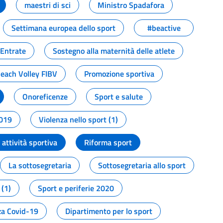
maestri di sci
Ministro Spadafora
Settimana europea dello sport
#beactive
 Entrate
Sostegno alla maternità delle atlete
Beach Volley FIBV
Promozione sportiva
Onoreficenze
Sport e salute
2019
Violenza nello sport (1)
attività sportiva
Riforma sport
La sottosegretaria
Sottosegretaria allo sport
 (1)
Sport e periferie 2020
a Covid-19
Dipartimento per lo sport