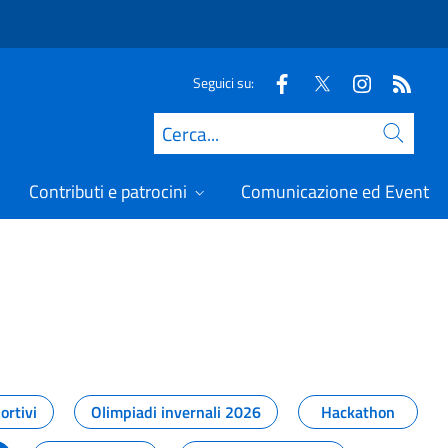
Seguici su:
Cerca
Contributi e patrocini
Comunicazione ed Eventi
t
ortivi
Olimpiadi invernali 2026
Hackathon