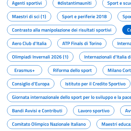
Agenti sportivi
#distantimauniti
Sport e scu
Maestri di sci (1)
Sport e periferie 2018
Spor
Contrasto alla manipolazione dei risultati sportivi
C
Aero Club d'Italia
ATP Finals di Torino
Interna
Olimpiadi Invernali 2026 (1)
Internazionali d'Italia d
Erasmus+
Riforma dello sport
Milano Cor
Consiglio d'Europa
Istituto per il Credito Sportivo
Giornata internazionale dello sport per lo sviluppo e la pac
Bandi Avvisi e Contributi
Lavoro sportivo
Av
Comitato Olimpico Nazionale Italiano
Maestri educa