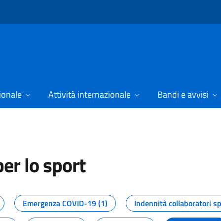
ionale
Attività internazionale
Bandi e avvisi
er lo sport
tizie dal Dipartimento per lo spor
Emergenza COVID-19 (1)
Indennità collaboratori sp