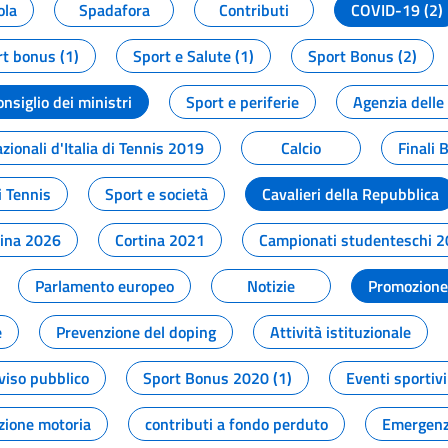
ola
Spadafora
Contributi
COVID-19 (2)
t bonus (1)
Sport e Salute (1)
Sport Bonus (2)
onsiglio dei ministri
Sport e periferie
Agenzia delle
zionali d'Italia di Tennis 2019
Calcio
Finali 
i Tennis
Sport e società
Cavalieri della Repubblica
tina 2026
Cortina 2021
Campionati studenteschi 
Parlamento europeo
Notizie
Promozione 
e
Prevenzione del doping
Attività istituzionale
viso pubblico
Sport Bonus 2020 (1)
Eventi sportivi
zione motoria
contributi a fondo perduto
Emergenz