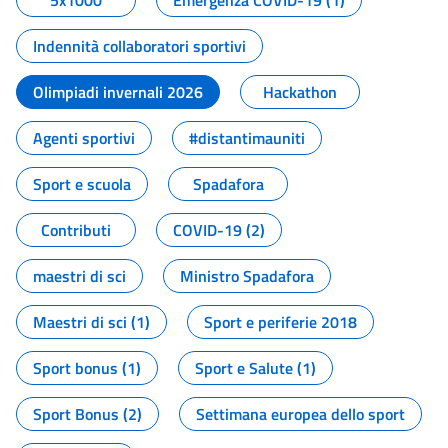
5x1000
Emergenza COVID-19 (1)
Indennità collaboratori sportivi
Olimpiadi invernali 2026
Hackathon
Agenti sportivi
#distantimauniti
Sport e scuola
Spadafora
Contributi
COVID-19 (2)
maestri di sci
Ministro Spadafora
Maestri di sci (1)
Sport e periferie 2018
Sport bonus (1)
Sport e Salute (1)
Sport Bonus (2)
Settimana europea dello sport