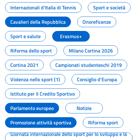
Internazionali d'Italia di Tennis
Sport e società
Cavalieri della Repubblica
Onoreficenze
Sport e salute
Erasmus+
Riforma dello sport
Milano Cortina 2026
Cortina 2021
Campionati studenteschi 2019
Violenza nello sport (1)
Consiglio d'Europa
Istituto per il Credito Sportivo
Parlamento europeo
Notizie
Promozione attività sportiva
Riforma sport
Giornata internazionale dello sport per lo sviluppo e la