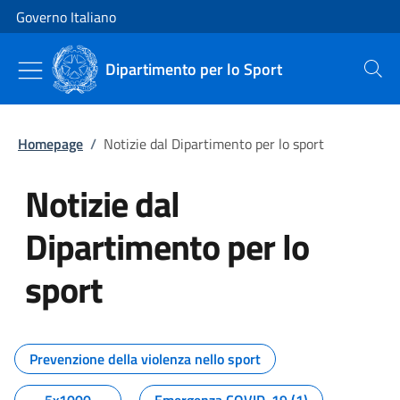
Vai al contenuto
Vai alla navigazione del sito
Governo Italiano
Dipartimento per lo Sport
Cerca
Homepage
/
Notizie dal Dipartimento per lo sport
Notizie dal
Dipartimento per lo
sport
Tutti i contenuti della pagina No
Prevenzione della violenza nello sport