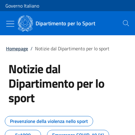
Vai al contenuto
Vai alla navigazione del sito
Governo Italiano
Dipartimento per lo Sport
Cerca
Homepage
/
Notizie dal Dipartimento per lo sport
Notizie dal
Dipartimento per lo
sport
Tutti i contenuti della pagina No
Prevenzione della violenza nello sport