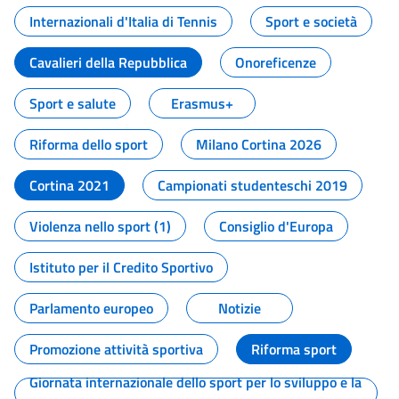
Internazionali d'Italia di Tennis
Sport e società
Cavalieri della Repubblica
Onoreficenze
Sport e salute
Erasmus+
Riforma dello sport
Milano Cortina 2026
Cortina 2021
Campionati studenteschi 2019
Violenza nello sport (1)
Consiglio d'Europa
Istituto per il Credito Sportivo
Parlamento europeo
Notizie
Promozione attività sportiva
Riforma sport
Giornata internazionale dello sport per lo sviluppo e la