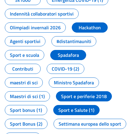
5x1000
Emergenza COVID-19 (1)
Indennità collaboratori sportivi
Olimpiadi invernali 2026
Hackathon
Agenti sportivi
#distantimauniti
Sport e scuola
Spadafora
Contributi
COVID-19 (2)
maestri di sci
Ministro Spadafora
Maestri di sci (1)
Sport e periferie 2018
Sport bonus (1)
Sport e Salute (1)
Sport Bonus (2)
Settimana europea dello sport