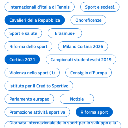
Internazionali d'Italia di Tennis
Sport e società
Cavalieri della Repubblica
Onoreficenze
Sport e salute
Erasmus+
Riforma dello sport
Milano Cortina 2026
Cortina 2021
Campionati studenteschi 2019
Violenza nello sport (1)
Consiglio d'Europa
Istituto per il Credito Sportivo
Parlamento europeo
Notizie
Promozione attività sportiva
Riforma sport
Giornata internazionale dello sport per lo sviluppo e la