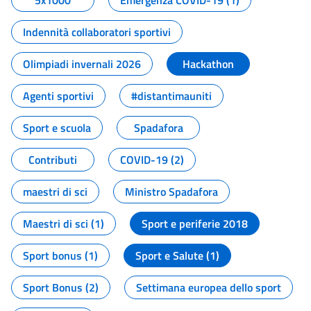
5x1000
Emergenza COVID-19 (1)
Indennità collaboratori sportivi
Olimpiadi invernali 2026
Hackathon
Agenti sportivi
#distantimauniti
Sport e scuola
Spadafora
Contributi
COVID-19 (2)
maestri di sci
Ministro Spadafora
Maestri di sci (1)
Sport e periferie 2018
Sport bonus (1)
Sport e Salute (1)
Sport Bonus (2)
Settimana europea dello sport