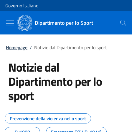
Vai al contenuto
Vai alla navigazione del sito
Governo Italiano
Dipartimento per lo Sport
Cerca
Homepage
/
Notizie dal Dipartimento per lo sport
Notizie dal
Dipartimento per lo
sport
Tutti i contenuti della pagina No
Prevenzione della violenza nello sport