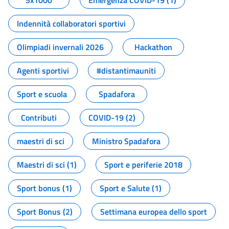
5x1000
Emergenza COVID-19 (1)
Indennità collaboratori sportivi
Olimpiadi invernali 2026
Hackathon
Agenti sportivi
#distantimauniti
Sport e scuola
Spadafora
Contributi
COVID-19 (2)
maestri di sci
Ministro Spadafora
Maestri di sci (1)
Sport e periferie 2018
Sport bonus (1)
Sport e Salute (1)
Sport Bonus (2)
Settimana europea dello sport