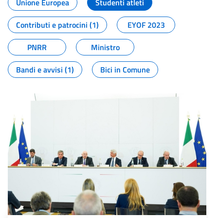
Unione Europea
Studenti atleti
Contributi e patrocini (1)
EYOF 2023
PNRR
Ministro
Bandi e avvisi (1)
Bici in Comune