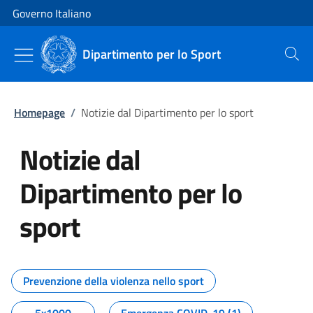
Vai al contenuto
Vai alla navigazione del sito
Governo Italiano
Dipartimento per lo Sport
Cerca
Homepage
/
Notizie dal Dipartimento per lo sport
Notizie dal
Dipartimento per lo
sport
Tutti i contenuti della pagina No
Prevenzione della violenza nello sport