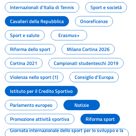
Internazionali d'Italia di Tennis
Sport e società
Cavalieri della Repubblica
Onoreficenze
Sport e salute
Erasmus+
Riforma dello sport
Milano Cortina 2026
Cortina 2021
Campionati studenteschi 2019
Violenza nello sport (1)
Consiglio d'Europa
Istituto per il Credito Sportivo
Parlamento europeo
Notizie
Promozione attività sportiva
Riforma sport
Giornata internazionale dello sport per lo sviluppo e la