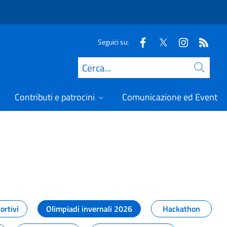
Seguici su:
Cerca
Contributi e patrocini
Comunicazione ed Eventi
t
ortivi
Olimpiadi invernali 2026
Hackathon