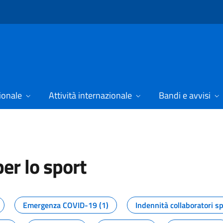
ionale
Attività internazionale
Bandi e avvisi
er lo sport
tizie dal Dipartimento per lo spor
Emergenza COVID-19 (1)
Indennità collaboratori sp