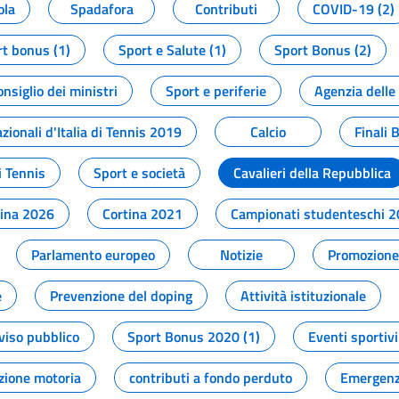
ola
Spadafora
Contributi
COVID-19 (2)
t bonus (1)
Sport e Salute (1)
Sport Bonus (2)
onsiglio dei ministri
Sport e periferie
Agenzia delle
zionali d'Italia di Tennis 2019
Calcio
Finali 
i Tennis
Sport e società
Cavalieri della Repubblica
tina 2026
Cortina 2021
Campionati studenteschi 
Parlamento europeo
Notizie
Promozione 
e
Prevenzione del doping
Attività istituzionale
viso pubblico
Sport Bonus 2020 (1)
Eventi sportivi
zione motoria
contributi a fondo perduto
Emergenz