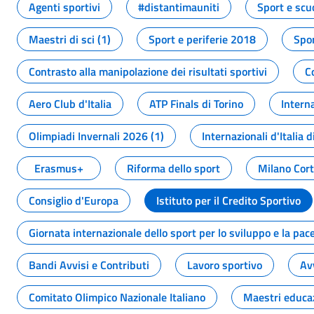
Agenti sportivi
#distantimauniti
Sport e scu
Maestri di sci (1)
Sport e periferie 2018
Spor
Contrasto alla manipolazione dei risultati sportivi
C
Aero Club d'Italia
ATP Finals di Torino
Interna
Olimpiadi Invernali 2026 (1)
Internazionali d'Italia d
Erasmus+
Riforma dello sport
Milano Cor
Consiglio d'Europa
Istituto per il Credito Sportivo
Giornata internazionale dello sport per lo sviluppo e la pac
Bandi Avvisi e Contributi
Lavoro sportivo
Av
Comitato Olimpico Nazionale Italiano
Maestri educa