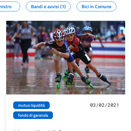
nistro
Bandi e avvisi (1)
Bici in Comune
03/02/2021
mutuo liquidità
fondo di garanzia