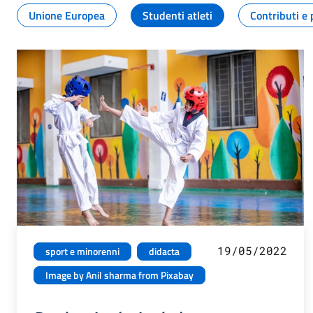
Unione Europea
Studenti atleti
Contributi e 
19/05/2022
sport e minorenni
didacta
Image by Anil sharma from Pixabay