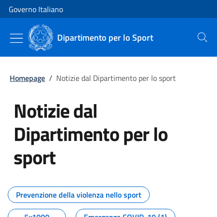
Vai al contenuto
Vai alla navigazione del sito
Governo Italiano
Dipartimento per lo Sport
Cerca
Homepage
/
Notizie dal Dipartimento per lo sport
Notizie dal
Dipartimento per lo
sport
Tutti i contenuti della pagina No
Prevenzione della violenza nello sport