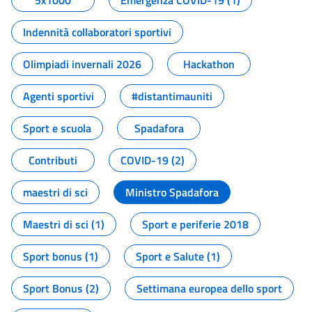
5x1000
Emergenza COVID-19 (1)
Indennità collaboratori sportivi
Olimpiadi invernali 2026
Hackathon
Agenti sportivi
#distantimauniti
Sport e scuola
Spadafora
Contributi
COVID-19 (2)
maestri di sci
Ministro Spadafora
Maestri di sci (1)
Sport e periferie 2018
Sport bonus (1)
Sport e Salute (1)
Sport Bonus (2)
Settimana europea dello sport