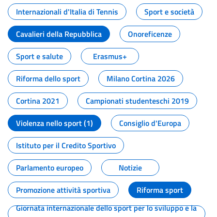
Internazionali d'Italia di Tennis
Sport e società
Cavalieri della Repubblica
Onoreficenze
Sport e salute
Erasmus+
Riforma dello sport
Milano Cortina 2026
Cortina 2021
Campionati studenteschi 2019
Violenza nello sport (1)
Consiglio d'Europa
Istituto per il Credito Sportivo
Parlamento europeo
Notizie
Promozione attività sportiva
Riforma sport
Giornata internazionale dello sport per lo sviluppo e la