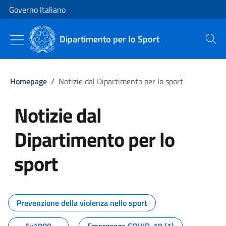
Vai al contenuto
Vai alla navigazione del sito
Governo Italiano
Dipartimento per lo Sport
Cerca
Homepage
/
Notizie dal Dipartimento per lo sport
Notizie dal
Dipartimento per lo
sport
Tutti i contenuti della pagina No
Prevenzione della violenza nello sport