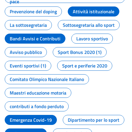
pace
Prevenzione del doping
Attività istituzionale
La sottosegretaria
Sottosegretaria allo sport
Bandi Avvisi e Contributi
Lavoro sportivo
Avviso pubblico
Sport Bonus 2020 (1)
Eventi sportivi (1)
Sport e periferie 2020
Comitato Olimpico Nazionale Italiano
Maestri educazione motoria
contributi a fondo perduto
Emergenza Covid-19
Dipartimento per lo sport