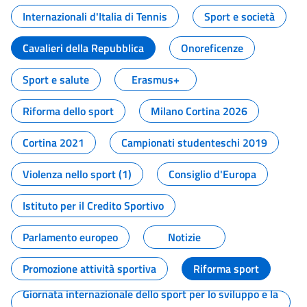
Internazionali d'Italia di Tennis
Sport e società
Cavalieri della Repubblica
Onoreficenze
Sport e salute
Erasmus+
Riforma dello sport
Milano Cortina 2026
Cortina 2021
Campionati studenteschi 2019
Violenza nello sport (1)
Consiglio d'Europa
Istituto per il Credito Sportivo
Parlamento europeo
Notizie
Promozione attività sportiva
Riforma sport
Giornata internazionale dello sport per lo sviluppo e la