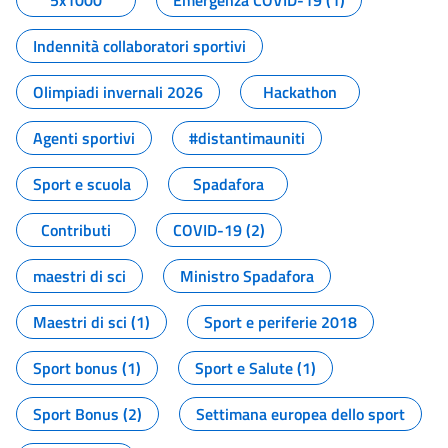
5x1000
Emergenza COVID-19 (1)
Indennità collaboratori sportivi
Olimpiadi invernali 2026
Hackathon
Agenti sportivi
#distantimauniti
Sport e scuola
Spadafora
Contributi
COVID-19 (2)
maestri di sci
Ministro Spadafora
Maestri di sci (1)
Sport e periferie 2018
Sport bonus (1)
Sport e Salute (1)
Sport Bonus (2)
Settimana europea dello sport