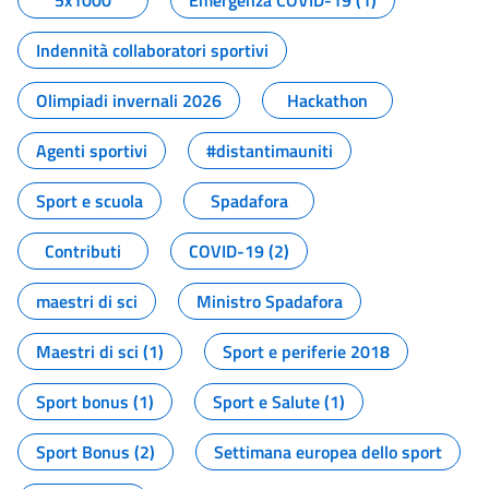
5x1000
Emergenza COVID-19 (1)
Indennità collaboratori sportivi
Olimpiadi invernali 2026
Hackathon
Agenti sportivi
#distantimauniti
Sport e scuola
Spadafora
Contributi
COVID-19 (2)
maestri di sci
Ministro Spadafora
Maestri di sci (1)
Sport e periferie 2018
Sport bonus (1)
Sport e Salute (1)
Sport Bonus (2)
Settimana europea dello sport