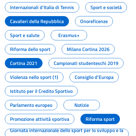
Internazionali d'Italia di Tennis
Sport e società
Cavalieri della Repubblica
Onoreficenze
Sport e salute
Erasmus+
Riforma dello sport
Milano Cortina 2026
Cortina 2021
Campionati studenteschi 2019
Violenza nello sport (1)
Consiglio d'Europa
Istituto per il Credito Sportivo
Parlamento europeo
Notizie
Promozione attività sportiva
Riforma sport
Giornata internazionale dello sport per lo sviluppo e la