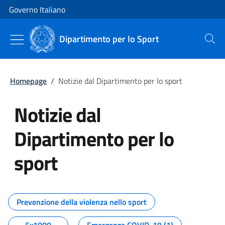
Vai al contenuto
Vai alla navigazione del sito
Governo Italiano
Dipartimento per lo Sport
Cerca
Homepage
/
Notizie dal Dipartimento per lo sport
Notizie dal
Dipartimento per lo
sport
Tutti i contenuti della pagina No
Prevenzione della violenza nello sport