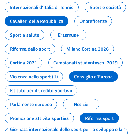
Internazionali d'Italia di Tennis
Sport e società
Cavalieri della Repubblica
Onoreficenze
Sport e salute
Erasmus+
Riforma dello sport
Milano Cortina 2026
Cortina 2021
Campionati studenteschi 2019
Violenza nello sport (1)
Consiglio d'Europa
Istituto per il Credito Sportivo
Parlamento europeo
Notizie
Promozione attività sportiva
Riforma sport
Giornata internazionale dello sport per lo sviluppo e la