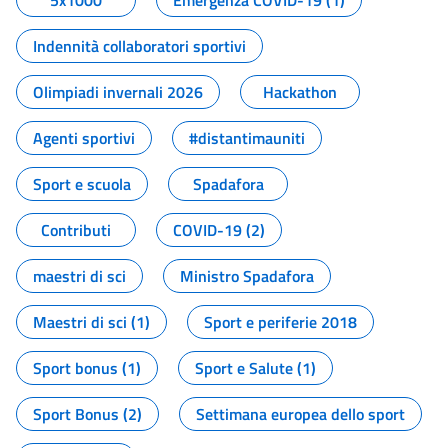
5x1000
Emergenza COVID-19 (1)
Indennità collaboratori sportivi
Olimpiadi invernali 2026
Hackathon
Agenti sportivi
#distantimauniti
Sport e scuola
Spadafora
Contributi
COVID-19 (2)
maestri di sci
Ministro Spadafora
Maestri di sci (1)
Sport e periferie 2018
Sport bonus (1)
Sport e Salute (1)
Sport Bonus (2)
Settimana europea dello sport