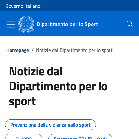
Vai al contenuto
Vai alla navigazione del sito
Governo Italiano
Dipartimento per lo Sport
Cerca
Homepage
/
Notizie dal Dipartimento per lo sport
Notizie dal
Dipartimento per lo
sport
Tutti i contenuti della pagina No
Prevenzione della violenza nello sport