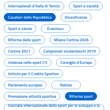
Internazionali d'Italia di Tennis
Sport e società
Cavalieri della Repubblica
Onoreficenze
Sport e salute
Erasmus+
Riforma dello sport
Milano Cortina 2026
Cortina 2021
Campionati studenteschi 2019
Violenza nello sport (1)
Consiglio d'Europa
Istituto per il Credito Sportivo
Parlamento europeo
Notizie
Promozione attività sportiva
Riforma sport
Giornata internazionale dello sport per lo sviluppo e la