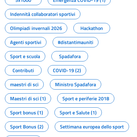
5x1000
Emergenza COVID-19 (1)
Indennità collaboratori sportivi
Olimpiadi invernali 2026
Hackathon
Agenti sportivi
#distantimauniti
Sport e scuola
Spadafora
Contributi
COVID-19 (2)
maestri di sci
Ministro Spadafora
Maestri di sci (1)
Sport e periferie 2018
Sport bonus (1)
Sport e Salute (1)
Sport Bonus (2)
Settimana europea dello sport