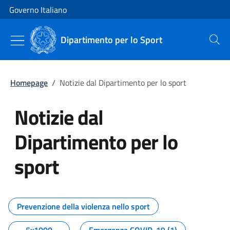
Vai al contenuto
Vai alla navigazione del sito
Governo Italiano
Dipartimento per lo Sport
Cerca
Homepage
/
Notizie dal Dipartimento per lo sport
Notizie dal
Dipartimento per lo
sport
Tutti i contenuti della pagina No
Prevenzione della violenza nello sport