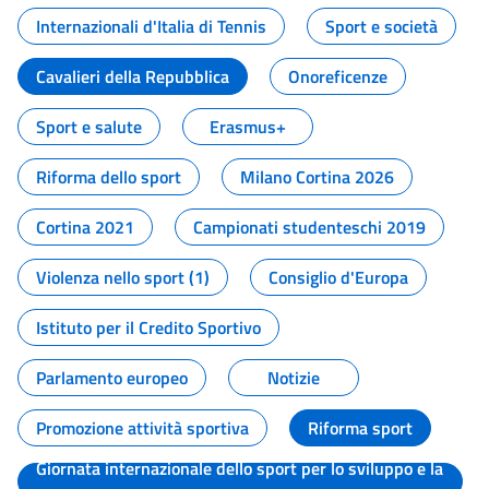
Internazionali d'Italia di Tennis
Sport e società
Cavalieri della Repubblica
Onoreficenze
Sport e salute
Erasmus+
Riforma dello sport
Milano Cortina 2026
Cortina 2021
Campionati studenteschi 2019
Violenza nello sport (1)
Consiglio d'Europa
Istituto per il Credito Sportivo
Parlamento europeo
Notizie
Promozione attività sportiva
Riforma sport
Giornata internazionale dello sport per lo sviluppo e la