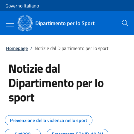
Vai al contenuto
Vai alla navigazione del sito
Governo Italiano
Dipartimento per lo Sport
Cerca
Homepage
/
Notizie dal Dipartimento per lo sport
Notizie dal
Dipartimento per lo
sport
Tutti i contenuti della pagina No
Prevenzione della violenza nello sport