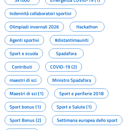
5x1000
Emergenza COVID-19 (1)
Indennità collaboratori sportivi
Olimpiadi invernali 2026
Hackathon
Agenti sportivi
#distantimauniti
Sport e scuola
Spadafora
Contributi
COVID-19 (2)
maestri di sci
Ministro Spadafora
Maestri di sci (1)
Sport e periferie 2018
Sport bonus (1)
Sport e Salute (1)
Sport Bonus (2)
Settimana europea dello sport