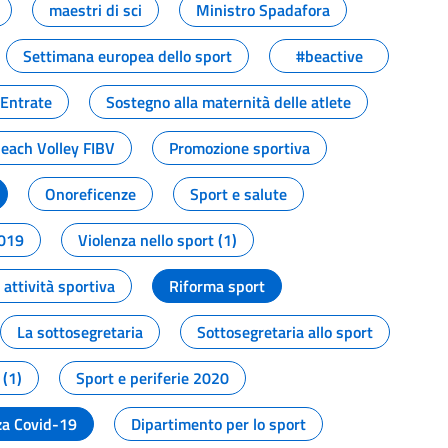
maestri di sci
Ministro Spadafora
Settimana europea dello sport
#beactive
 Entrate
Sostegno alla maternità delle atlete
Beach Volley FIBV
Promozione sportiva
Onoreficenze
Sport e salute
2019
Violenza nello sport (1)
attività sportiva
Riforma sport
La sottosegretaria
Sottosegretaria allo sport
 (1)
Sport e periferie 2020
a Covid-19
Dipartimento per lo sport