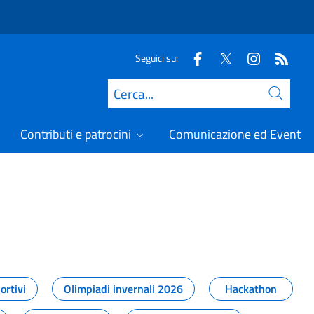
Seguici su:
Cerca
Contributi e patrocini
Comunicazione ed Eventi
t
ortivi
Olimpiadi invernali 2026
Hackathon