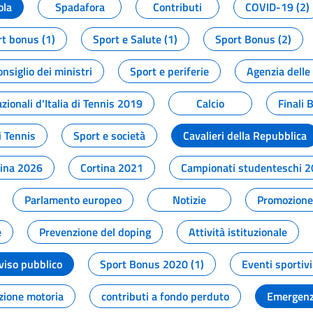
ola
Spadafora
Contributi
COVID-19 (2)
t bonus (1)
Sport e Salute (1)
Sport Bonus (2)
onsiglio dei ministri
Sport e periferie
Agenzia delle
zionali d'Italia di Tennis 2019
Calcio
Finali 
i Tennis
Sport e società
Cavalieri della Repubblica
tina 2026
Cortina 2021
Campionati studenteschi 
Parlamento europeo
Notizie
Promozione 
e
Prevenzione del doping
Attività istituzionale
viso pubblico
Sport Bonus 2020 (1)
Eventi sportivi
zione motoria
contributi a fondo perduto
Emergenz