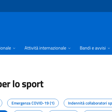
ionale
Attività internazionale
Bandi e avvisi
er lo sport
tizie dal Dipartimento per lo spor
Emergenza COVID-19 (1)
Indennità collaboratori sp