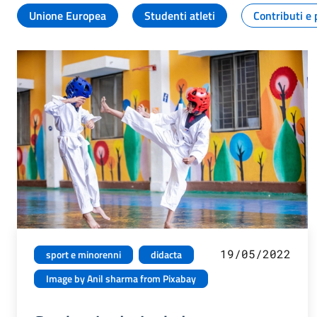
Unione Europea
Studenti atleti
Contributi e 
19/05/2022
sport e minorenni
didacta
Image by Anil sharma from Pixabay