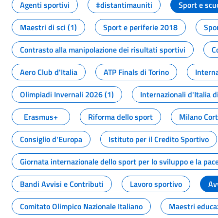
Agenti sportivi
#distantimauniti
Sport e scu
Maestri di sci (1)
Sport e periferie 2018
Spor
Contrasto alla manipolazione dei risultati sportivi
C
Aero Club d'Italia
ATP Finals di Torino
Interna
Olimpiadi Invernali 2026 (1)
Internazionali d'Italia d
Erasmus+
Riforma dello sport
Milano Cor
Consiglio d'Europa
Istituto per il Credito Sportivo
Giornata internazionale dello sport per lo sviluppo e la pac
Bandi Avvisi e Contributi
Lavoro sportivo
Av
Comitato Olimpico Nazionale Italiano
Maestri educa