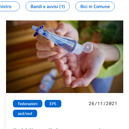
nistro
Bandi e avvisi (1)
Bici in Comune
26/11/2021
Federazioni
EPS
asd/ssd