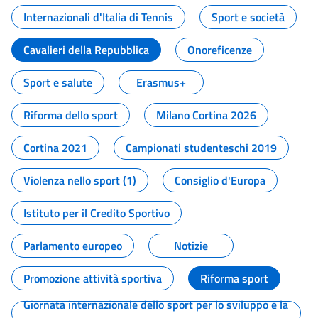
Internazionali d'Italia di Tennis
Sport e società
Cavalieri della Repubblica
Onoreficenze
Sport e salute
Erasmus+
Riforma dello sport
Milano Cortina 2026
Cortina 2021
Campionati studenteschi 2019
Violenza nello sport (1)
Consiglio d'Europa
Istituto per il Credito Sportivo
Parlamento europeo
Notizie
Promozione attività sportiva
Riforma sport
Giornata internazionale dello sport per lo sviluppo e la