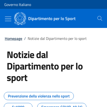
Vai al contenuto
Vai alla navigazione del sito
Governo Italiano
Dipartimento per lo Sport
Cerca
Homepage
/
Notizie dal Dipartimento per lo sport
Notizie dal
Dipartimento per lo
sport
Tutti i contenuti della pagina No
Prevenzione della violenza nello sport