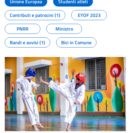
Unione Europea
Studenti atleti
Contributi e patrocini (1)
EYOF 2023
PNRR
Ministro
Bandi e avvisi (1)
Bici in Comune