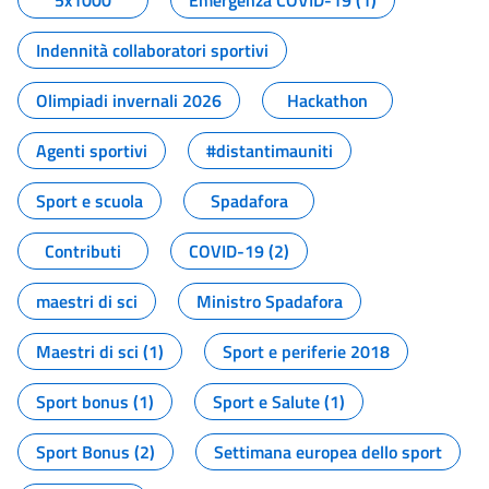
5x1000
Emergenza COVID-19 (1)
Indennità collaboratori sportivi
Olimpiadi invernali 2026
Hackathon
Agenti sportivi
#distantimauniti
Sport e scuola
Spadafora
Contributi
COVID-19 (2)
maestri di sci
Ministro Spadafora
Maestri di sci (1)
Sport e periferie 2018
Sport bonus (1)
Sport e Salute (1)
Sport Bonus (2)
Settimana europea dello sport