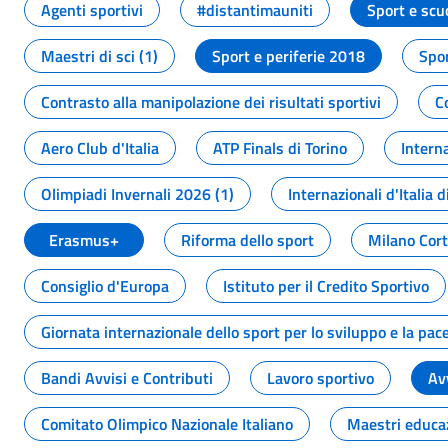
Agenti sportivi
#distantimauniti
Sport e scu
Maestri di sci (1)
Sport e periferie 2018
Spor
Contrasto alla manipolazione dei risultati sportivi
C
Aero Club d'Italia
ATP Finals di Torino
Interna
Olimpiadi Invernali 2026 (1)
Internazionali d'Italia d
Erasmus+
Riforma dello sport
Milano Cor
Consiglio d'Europa
Istituto per il Credito Sportivo
Giornata internazionale dello sport per lo sviluppo e la pac
Bandi Avvisi e Contributi
Lavoro sportivo
Av
Comitato Olimpico Nazionale Italiano
Maestri educa