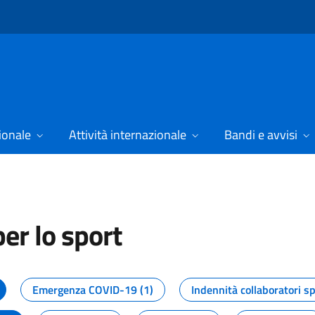
ionale
Attività internazionale
Bandi e avvisi
er lo sport
tizie dal Dipartimento per lo spor
Emergenza COVID-19 (1)
Indennità collaboratori sp