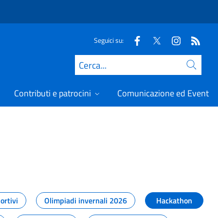
Seguici su:
Cerca
Contributi e patrocini
Comunicazione ed Eventi
t
ortivi
Olimpiadi invernali 2026
Hackathon