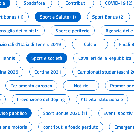
ola
Spadafora
Contributi
COVID-19 (2)
t bonus (1)
Sport e Salute (1)
Sport Bonus (2)
onsiglio dei ministri
Sport e periferie
Agenzia delle
zionali d'Italia di Tennis 2019
Calcio
Finali 
i Tennis
Sport e società
Cavalieri della Repubblica
tina 2026
Cortina 2021
Campionati studenteschi 
Parlamento europeo
Notizie
Promozione 
e
Prevenzione del doping
Attività istituzionale
viso pubblico
Sport Bonus 2020 (1)
Eventi sportivi
zione motoria
contributi a fondo perduto
Emergenz