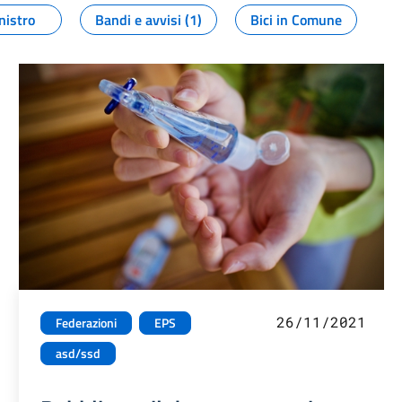
nistro
Bandi e avvisi (1)
Bici in Comune
26/11/2021
Federazioni
EPS
asd/ssd