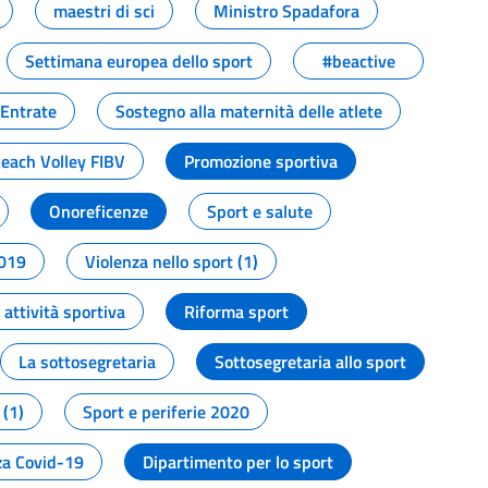
maestri di sci
Ministro Spadafora
Settimana europea dello sport
#beactive
 Entrate
Sostegno alla maternità delle atlete
Beach Volley FIBV
Promozione sportiva
Onoreficenze
Sport e salute
2019
Violenza nello sport (1)
attività sportiva
Riforma sport
La sottosegretaria
Sottosegretaria allo sport
 (1)
Sport e periferie 2020
a Covid-19
Dipartimento per lo sport