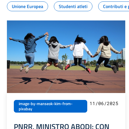
Unione Europea
Studenti atleti
Contributi e 
11/06/2025
image-by-manseok-kim-from-
pixabay
PNRR, MINISTRO ABODI: CON