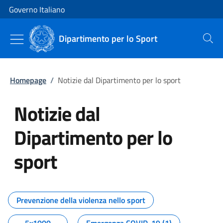
Vai al contenuto
Vai alla navigazione del sito
Governo Italiano
Dipartimento per lo Sport
Cerca
Homepage
/
Notizie dal Dipartimento per lo sport
Notizie dal
Dipartimento per lo
sport
Tutti i contenuti della pagina No
Prevenzione della violenza nello sport