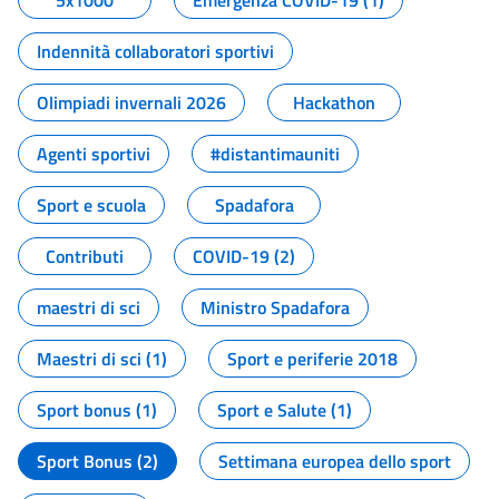
5x1000
Emergenza COVID-19 (1)
Indennità collaboratori sportivi
Olimpiadi invernali 2026
Hackathon
Agenti sportivi
#distantimauniti
Sport e scuola
Spadafora
Contributi
COVID-19 (2)
maestri di sci
Ministro Spadafora
Maestri di sci (1)
Sport e periferie 2018
Sport bonus (1)
Sport e Salute (1)
Sport Bonus (2)
Settimana europea dello sport