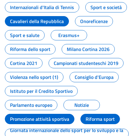
Internazionali d'Italia di Tennis
Sport e società
Cavalieri della Repubblica
Onoreficenze
Sport e salute
Erasmus+
Riforma dello sport
Milano Cortina 2026
Cortina 2021
Campionati studenteschi 2019
Violenza nello sport (1)
Consiglio d'Europa
Istituto per il Credito Sportivo
Parlamento europeo
Notizie
Promozione attività sportiva
Riforma sport
Giornata internazionale dello sport per lo sviluppo e la