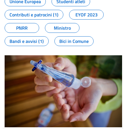
Unione Europea
Studenti atleti
Contributi e patrocini (1)
EYOF 2023
PNRR
Ministro
Bandi e avvisi (1)
Bici in Comune