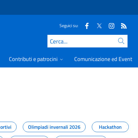
Seguici su:
Cerca
Contributi e patrocini
Comunicazione ed Eventi
t
ortivi
Olimpiadi invernali 2026
Hackathon