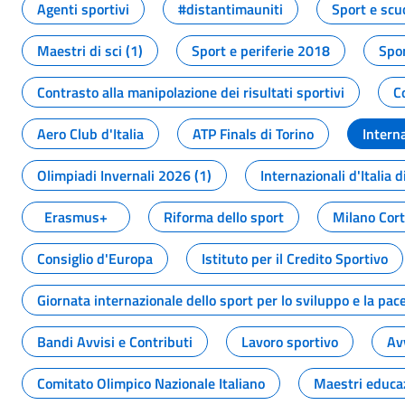
Agenti sportivi
#distantimauniti
Sport e scu
Maestri di sci (1)
Sport e periferie 2018
Spor
Contrasto alla manipolazione dei risultati sportivi
C
Aero Club d'Italia
ATP Finals di Torino
Interna
Olimpiadi Invernali 2026 (1)
Internazionali d'Italia d
Erasmus+
Riforma dello sport
Milano Cor
Consiglio d'Europa
Istituto per il Credito Sportivo
Giornata internazionale dello sport per lo sviluppo e la pac
Bandi Avvisi e Contributi
Lavoro sportivo
Av
Comitato Olimpico Nazionale Italiano
Maestri educa