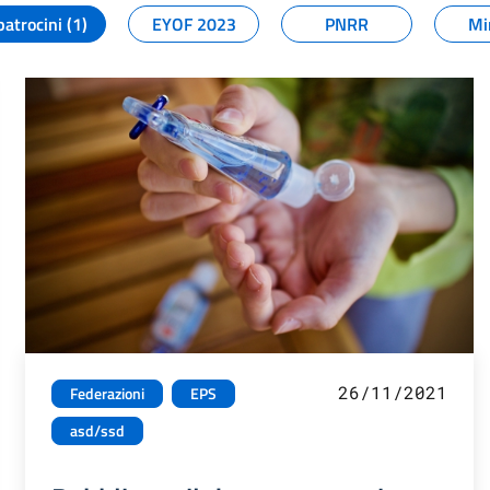
patrocini (1)
EYOF 2023
PNRR
Mi
26/11/2021
Federazioni
EPS
asd/ssd