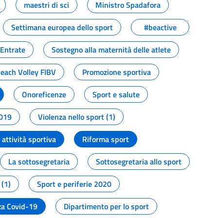
maestri di sci
Ministro Spadafora
Settimana europea dello sport
#beactive
 Entrate
Sostegno alla maternità delle atlete
Beach Volley FIBV
Promozione sportiva
Onoreficenze
Sport e salute
2019
Violenza nello sport (1)
attività sportiva
Riforma sport
La sottosegretaria
Sottosegretaria allo sport
 (1)
Sport e periferie 2020
a Covid-19
Dipartimento per lo sport