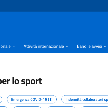
ionale
Attività internazionale
Bandi e avvisi
er lo sport
tizie dal Dipartimento per lo spor
Emergenza COVID-19 (1)
Indennità collaboratori sp