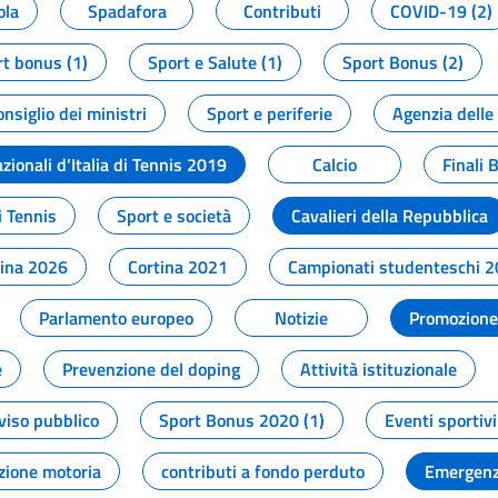
ola
Spadafora
Contributi
COVID-19 (2)
t bonus (1)
Sport e Salute (1)
Sport Bonus (2)
onsiglio dei ministri
Sport e periferie
Agenzia delle
zionali d'Italia di Tennis 2019
Calcio
Finali 
i Tennis
Sport e società
Cavalieri della Repubblica
tina 2026
Cortina 2021
Campionati studenteschi 
Parlamento europeo
Notizie
Promozione 
e
Prevenzione del doping
Attività istituzionale
viso pubblico
Sport Bonus 2020 (1)
Eventi sportivi
zione motoria
contributi a fondo perduto
Emergenz