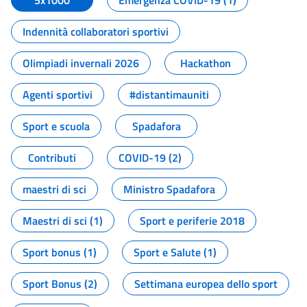
5x1000
Emergenza COVID-19 (1)
Indennità collaboratori sportivi
Olimpiadi invernali 2026
Hackathon
Agenti sportivi
#distantimauniti
Sport e scuola
Spadafora
Contributi
COVID-19 (2)
maestri di sci
Ministro Spadafora
Maestri di sci (1)
Sport e periferie 2018
Sport bonus (1)
Sport e Salute (1)
Sport Bonus (2)
Settimana europea dello sport