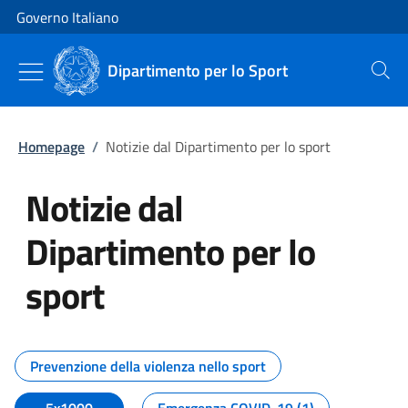
Vai al contenuto
Vai alla navigazione del sito
Governo Italiano
Dipartimento per lo Sport
Cerca
Homepage
/
Notizie dal Dipartimento per lo sport
Notizie dal
Dipartimento per lo
sport
Tutti i contenuti della pagina No
Prevenzione della violenza nello sport