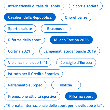
Internazionali d'Italia di Tennis
Sport e società
Cavalieri della Repubblica
Onoreficenze
Sport e salute
Erasmus+
Riforma dello sport
Milano Cortina 2026
Cortina 2021
Campionati studenteschi 2019
Violenza nello sport (1)
Consiglio d'Europa
Istituto per il Credito Sportivo
Parlamento europeo
Notizie
Promozione attività sportiva
Riforma sport
Giornata internazionale dello sport per lo sviluppo e la