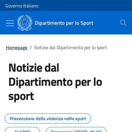
Vai al contenuto
Vai alla navigazione del sito
Governo Italiano
Dipartimento per lo Sport
Cerca
Homepage
/
Notizie dal Dipartimento per lo sport
Notizie dal
Dipartimento per lo
sport
Tutti i contenuti della pagina No
Prevenzione della violenza nello sport