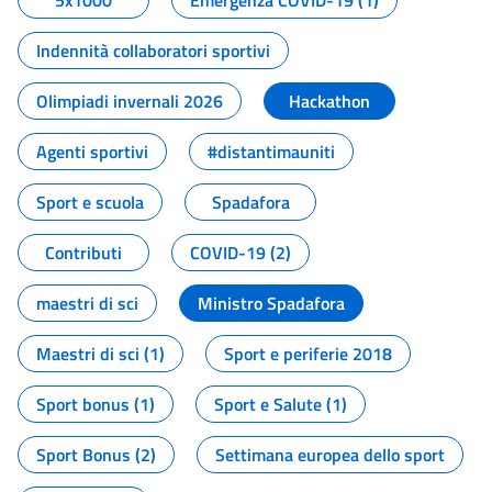
5x1000
Emergenza COVID-19 (1)
Indennità collaboratori sportivi
Olimpiadi invernali 2026
Hackathon
Agenti sportivi
#distantimauniti
Sport e scuola
Spadafora
Contributi
COVID-19 (2)
maestri di sci
Ministro Spadafora
Maestri di sci (1)
Sport e periferie 2018
Sport bonus (1)
Sport e Salute (1)
Sport Bonus (2)
Settimana europea dello sport