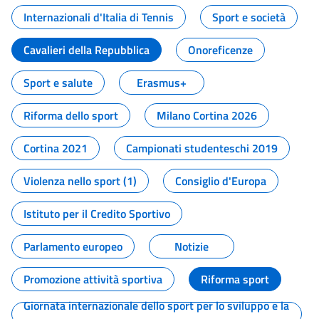
Internazionali d'Italia di Tennis
Sport e società
Cavalieri della Repubblica
Onoreficenze
Sport e salute
Erasmus+
Riforma dello sport
Milano Cortina 2026
Cortina 2021
Campionati studenteschi 2019
Violenza nello sport (1)
Consiglio d'Europa
Istituto per il Credito Sportivo
Parlamento europeo
Notizie
Promozione attività sportiva
Riforma sport
Giornata internazionale dello sport per lo sviluppo e la