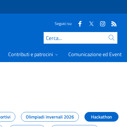
Seguici su:
Cerca
Contributi e patrocini
Comunicazione ed Eventi
t
ortivi
Olimpiadi invernali 2026
Hackathon