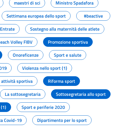
maestri di sci
Ministro Spadafora
Settimana europea dello sport
#beactive
 Entrate
Sostegno alla maternità delle atlete
Beach Volley FIBV
Promozione sportiva
Onoreficenze
Sport e salute
2019
Violenza nello sport (1)
attività sportiva
Riforma sport
La sottosegretaria
Sottosegretaria allo sport
 (1)
Sport e periferie 2020
a Covid-19
Dipartimento per lo sport