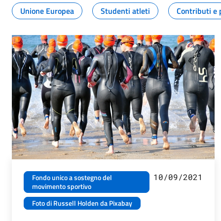
Unione Europea
Studenti atleti
Contributi e 
10/09/2021
Fondo unico a sostegno del
movimento sportivo
Foto di Russell Holden da Pixabay