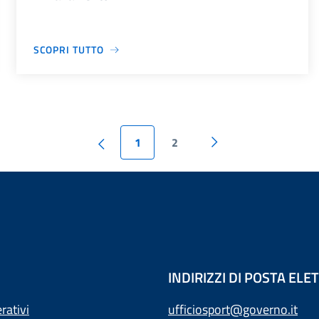
SCOPRI TUTTO
1
2
INDIRIZZI DI POSTA EL
rativi
ufficiosport@governo.it