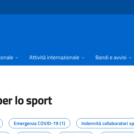
ionale
Attività internazionale
Bandi e avvisi
er lo sport
tizie dal Dipartimento per lo spor
Emergenza COVID-19 (1)
Indennità collaboratori sp