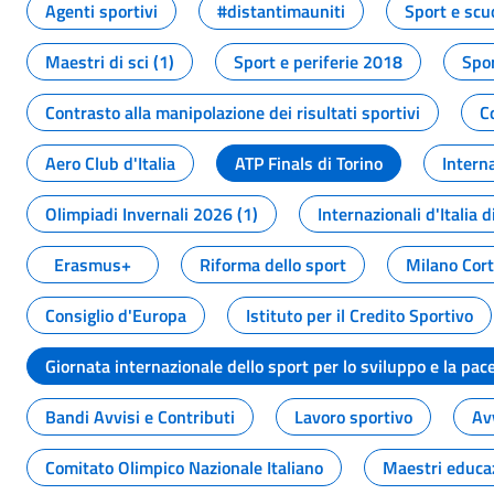
Agenti sportivi
#distantimauniti
Sport e scu
Maestri di sci (1)
Sport e periferie 2018
Spor
Contrasto alla manipolazione dei risultati sportivi
C
Aero Club d'Italia
ATP Finals di Torino
Interna
Olimpiadi Invernali 2026 (1)
Internazionali d'Italia d
Erasmus+
Riforma dello sport
Milano Cor
Consiglio d'Europa
Istituto per il Credito Sportivo
Giornata internazionale dello sport per lo sviluppo e la pac
Bandi Avvisi e Contributi
Lavoro sportivo
Av
Comitato Olimpico Nazionale Italiano
Maestri educa