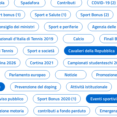
ola
Spadafora
Contributi
COVID-19 (2)
t bonus (1)
Sport e Salute (1)
Sport Bonus (2)
onsiglio dei ministri
Sport e periferie
Agenzia delle
zionali d'Italia di Tennis 2019
Calcio
Finali 
i Tennis
Sport e società
Cavalieri della Repubblica
tina 2026
Cortina 2021
Campionati studenteschi 
Parlamento europeo
Notizie
Promozione 
e
Prevenzione del doping
Attività istituzionale
viso pubblico
Sport Bonus 2020 (1)
Eventi sportivi
zione motoria
contributi a fondo perduto
Emergenz