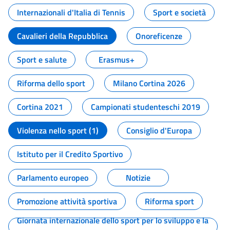
Internazionali d'Italia di Tennis
Sport e società
Cavalieri della Repubblica
Onoreficenze
Sport e salute
Erasmus+
Riforma dello sport
Milano Cortina 2026
Cortina 2021
Campionati studenteschi 2019
Violenza nello sport (1)
Consiglio d'Europa
Istituto per il Credito Sportivo
Parlamento europeo
Notizie
Promozione attività sportiva
Riforma sport
Giornata internazionale dello sport per lo sviluppo e la