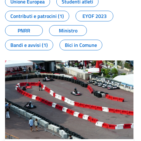
Unione Europea
Studenti atleti
Contributi e patrocini (1)
EYOF 2023
PNRR
Ministro
Bandi e avvisi (1)
Bici in Comune