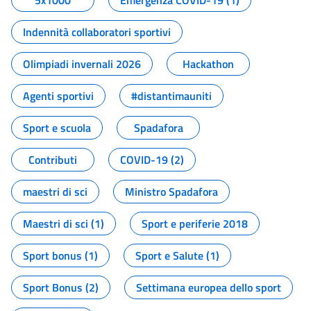
5x1000
Emergenza COVID-19 (1)
Indennità collaboratori sportivi
Olimpiadi invernali 2026
Hackathon
Agenti sportivi
#distantimauniti
Sport e scuola
Spadafora
Contributi
COVID-19 (2)
maestri di sci
Ministro Spadafora
Maestri di sci (1)
Sport e periferie 2018
Sport bonus (1)
Sport e Salute (1)
Sport Bonus (2)
Settimana europea dello sport