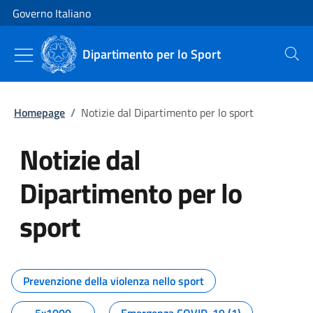
Vai al contenuto
Vai alla navigazione del sito
Governo Italiano
Dipartimento per lo Sport
Cerca
Homepage
/
Notizie dal Dipartimento per lo sport
Notizie dal
Dipartimento per lo
sport
Tutti i contenuti della pagina No
Prevenzione della violenza nello sport