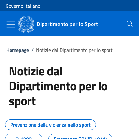
Vai al contenuto
Vai alla navigazione del sito
Governo Italiano
Dipartimento per lo Sport
Cerca
Homepage
/
Notizie dal Dipartimento per lo sport
Notizie dal
Dipartimento per lo
sport
Tutti i contenuti della pagina No
Prevenzione della violenza nello sport