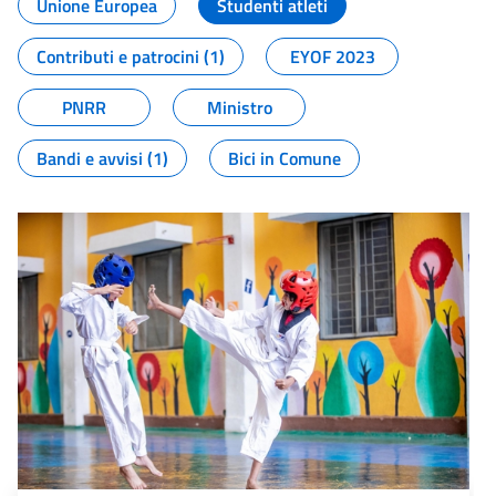
Unione Europea
Studenti atleti
Contributi e patrocini (1)
EYOF 2023
PNRR
Ministro
Bandi e avvisi (1)
Bici in Comune