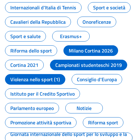
Internazionali d'Italia di Tennis
Sport e società
Cavalieri della Repubblica
Onoreficenze
Sport e salute
Erasmus+
Riforma dello sport
Milano Cortina 2026
Cortina 2021
Campionati studenteschi 2019
Violenza nello sport (1)
Consiglio d'Europa
Istituto per il Credito Sportivo
Parlamento europeo
Notizie
Promozione attività sportiva
Riforma sport
Giornata internazionale dello sport per lo sviluppo e la