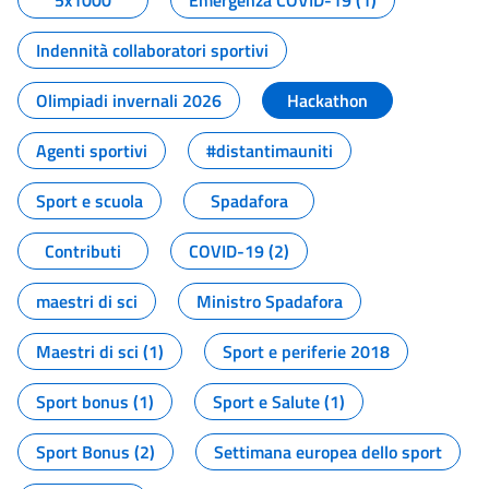
5x1000
Emergenza COVID-19 (1)
Indennità collaboratori sportivi
Olimpiadi invernali 2026
Hackathon
Agenti sportivi
#distantimauniti
Sport e scuola
Spadafora
Contributi
COVID-19 (2)
maestri di sci
Ministro Spadafora
Maestri di sci (1)
Sport e periferie 2018
Sport bonus (1)
Sport e Salute (1)
Sport Bonus (2)
Settimana europea dello sport