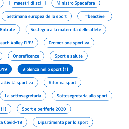
maestri di sci
Ministro Spadafora
Settimana europea dello sport
#beactive
 Entrate
Sostegno alla maternità delle atlete
Beach Volley FIBV
Promozione sportiva
Onoreficenze
Sport e salute
2019
Violenza nello sport (1)
attività sportiva
Riforma sport
La sottosegretaria
Sottosegretaria allo sport
 (1)
Sport e periferie 2020
a Covid-19
Dipartimento per lo sport