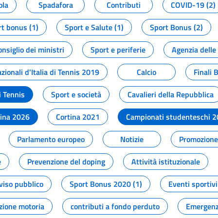
ola
Spadafora
Contributi
COVID-19 (2)
t bonus (1)
Sport e Salute (1)
Sport Bonus (2)
onsiglio dei ministri
Sport e periferie
Agenzia delle
zionali d'Italia di Tennis 2019
Calcio
Finali 
i Tennis
Sport e società
Cavalieri della Repubblica
tina 2026
Cortina 2021
Campionati studenteschi 
Parlamento europeo
Notizie
Promozione 
e
Prevenzione del doping
Attività istituzionale
viso pubblico
Sport Bonus 2020 (1)
Eventi sportivi
zione motoria
contributi a fondo perduto
Emergenz