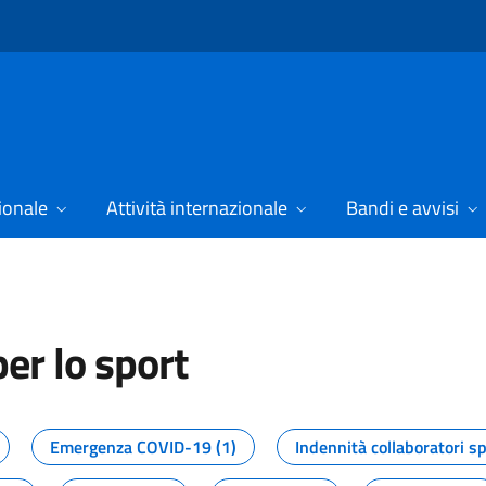
ionale
Attività internazionale
Bandi e avvisi
er lo sport
tizie dal Dipartimento per lo spor
Emergenza COVID-19 (1)
Indennità collaboratori sp