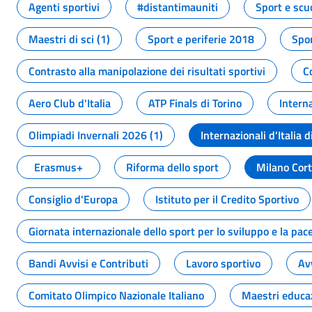
Agenti sportivi
#distantimauniti
Sport e scu
Maestri di sci (1)
Sport e periferie 2018
Spor
Contrasto alla manipolazione dei risultati sportivi
C
Aero Club d'Italia
ATP Finals di Torino
Interna
Olimpiadi Invernali 2026 (1)
Internazionali d'Italia d
Erasmus+
Riforma dello sport
Milano Cor
Consiglio d'Europa
Istituto per il Credito Sportivo
Giornata internazionale dello sport per lo sviluppo e la pac
Bandi Avvisi e Contributi
Lavoro sportivo
Av
Comitato Olimpico Nazionale Italiano
Maestri educa