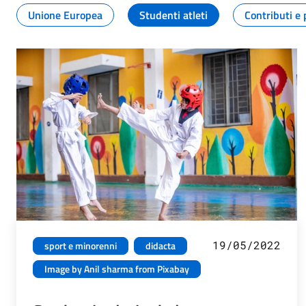
Unione Europea
Studenti atleti
Contributi e 
19/05/2022
sport e minorenni
didacta
Image by Anil sharma from Pixabay