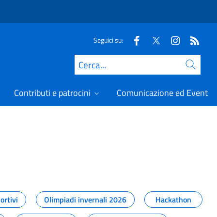
Seguici su:
Cerca
Contributi e patrocini
Comunicazione ed Eventi
t
ortivi
Olimpiadi invernali 2026
Hackathon