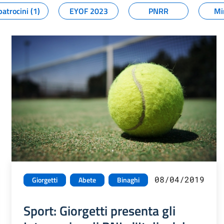
patrocini (1)
EYOF 2023
PNRR
Mi
08/04/2019
Giorgetti
Abete
Binaghi
Sport: Giorgetti presenta gli