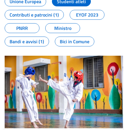
Unione Europea
Studenti atleti
Contributi e patrocini (1)
EYOF 2023
PNRR
Ministro
Bandi e avvisi (1)
Bici in Comune