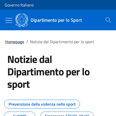
Vai al contenuto
Vai alla navigazione del sito
Governo Italiano
Dipartimento per lo Sport
Cerca
Homepage
/
Notizie dal Dipartimento per lo sport
Notizie dal
Dipartimento per lo
sport
Tutti i contenuti della pagina No
Prevenzione della violenza nello sport