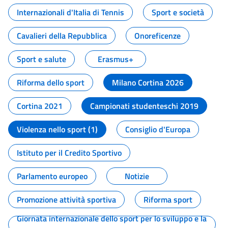
Internazionali d'Italia di Tennis
Sport e società
Cavalieri della Repubblica
Onoreficenze
Sport e salute
Erasmus+
Riforma dello sport
Milano Cortina 2026
Cortina 2021
Campionati studenteschi 2019
Violenza nello sport (1)
Consiglio d'Europa
Istituto per il Credito Sportivo
Parlamento europeo
Notizie
Promozione attività sportiva
Riforma sport
Giornata internazionale dello sport per lo sviluppo e la