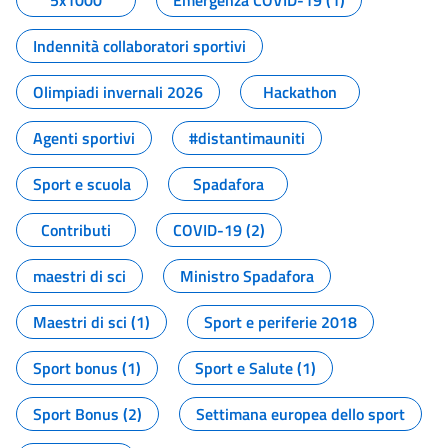
5x1000
Emergenza COVID-19 (1)
Indennità collaboratori sportivi
Olimpiadi invernali 2026
Hackathon
Agenti sportivi
#distantimauniti
Sport e scuola
Spadafora
Contributi
COVID-19 (2)
maestri di sci
Ministro Spadafora
Maestri di sci (1)
Sport e periferie 2018
Sport bonus (1)
Sport e Salute (1)
Sport Bonus (2)
Settimana europea dello sport