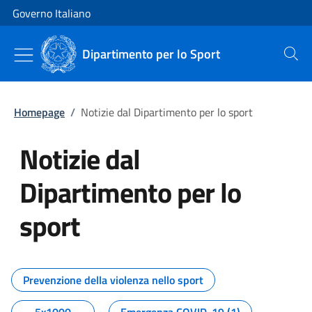
Vai al contenuto
Vai alla navigazione del sito
Governo Italiano
Dipartimento per lo Sport
Cerca
Homepage
/
Notizie dal Dipartimento per lo sport
Notizie dal
Dipartimento per lo
sport
Tutti i contenuti della pagina No
Prevenzione della violenza nello sport