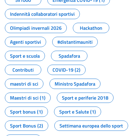
5x1000
Emergenza COVID-19 (1)
Indennità collaboratori sportivi
Olimpiadi invernali 2026
Hackathon
Agenti sportivi
#distantimauniti
Sport e scuola
Spadafora
Contributi
COVID-19 (2)
maestri di sci
Ministro Spadafora
Maestri di sci (1)
Sport e periferie 2018
Sport bonus (1)
Sport e Salute (1)
Sport Bonus (2)
Settimana europea dello sport