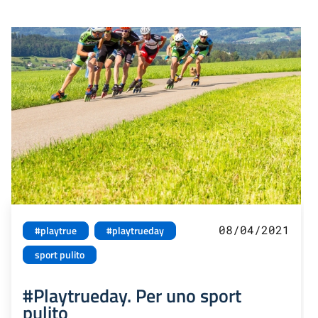
08/04/2021
#playtrue
#playtrueday
sport pulito
#Playtrueday. Per uno sport
pulito