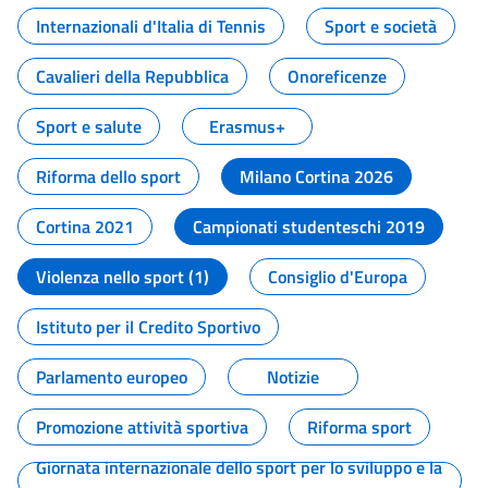
Internazionali d'Italia di Tennis
Sport e società
Cavalieri della Repubblica
Onoreficenze
Sport e salute
Erasmus+
Riforma dello sport
Milano Cortina 2026
Cortina 2021
Campionati studenteschi 2019
Violenza nello sport (1)
Consiglio d'Europa
Istituto per il Credito Sportivo
Parlamento europeo
Notizie
Promozione attività sportiva
Riforma sport
Giornata internazionale dello sport per lo sviluppo e la