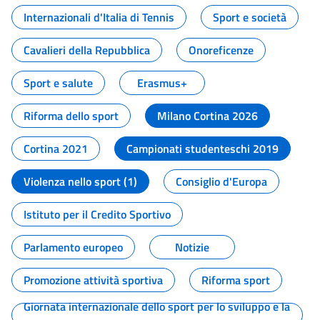
Internazionali d'Italia di Tennis
Sport e società
Cavalieri della Repubblica
Onoreficenze
Sport e salute
Erasmus+
Riforma dello sport
Milano Cortina 2026
Cortina 2021
Campionati studenteschi 2019
Violenza nello sport (1)
Consiglio d'Europa
Istituto per il Credito Sportivo
Parlamento europeo
Notizie
Promozione attività sportiva
Riforma sport
Giornata internazionale dello sport per lo sviluppo e la