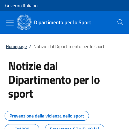
Vai al contenuto
Vai alla navigazione del sito
Governo Italiano
Dipartimento per lo Sport
Cerca
Homepage
/
Notizie dal Dipartimento per lo sport
Notizie dal
Dipartimento per lo
sport
Tutti i contenuti della pagina No
Prevenzione della violenza nello sport