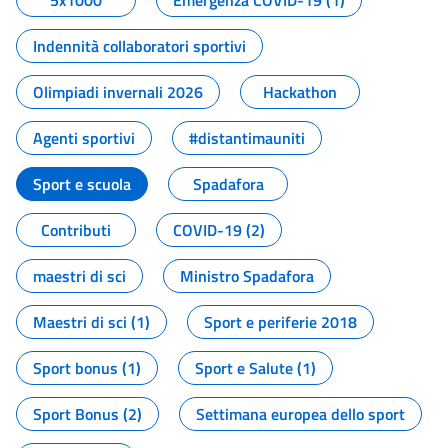
5x1000
Emergenza COVID-19 (1)
Indennità collaboratori sportivi
Olimpiadi invernali 2026
Hackathon
Agenti sportivi
#distantimauniti
Sport e scuola
Spadafora
Contributi
COVID-19 (2)
maestri di sci
Ministro Spadafora
Maestri di sci (1)
Sport e periferie 2018
Sport bonus (1)
Sport e Salute (1)
Sport Bonus (2)
Settimana europea dello sport