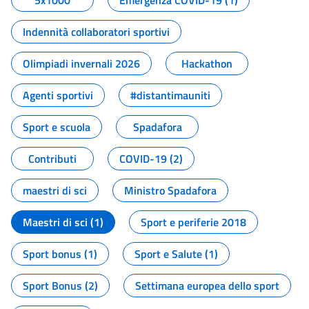
5x1000
Emergenza COVID-19 (1)
Indennità collaboratori sportivi
Olimpiadi invernali 2026
Hackathon
Agenti sportivi
#distantimauniti
Sport e scuola
Spadafora
Contributi
COVID-19 (2)
maestri di sci
Ministro Spadafora
Maestri di sci (1)
Sport e periferie 2018
Sport bonus (1)
Sport e Salute (1)
Sport Bonus (2)
Settimana europea dello sport