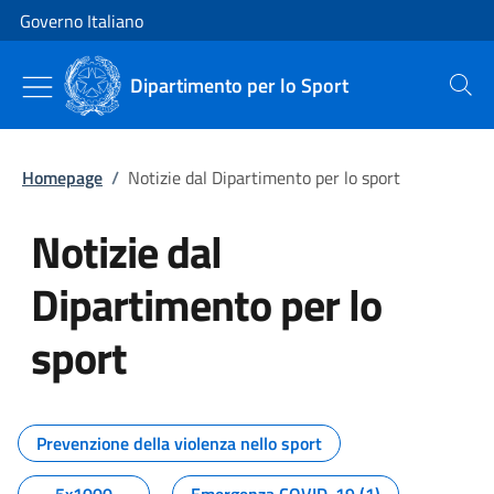
Vai al contenuto
Vai alla navigazione del sito
Governo Italiano
Dipartimento per lo Sport
Cerca
Homepage
/
Notizie dal Dipartimento per lo sport
Notizie dal
Dipartimento per lo
sport
Tutti i contenuti della pagina No
Prevenzione della violenza nello sport