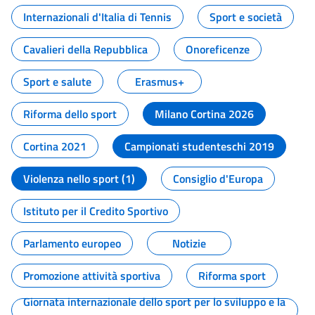
Internazionali d'Italia di Tennis
Sport e società
Cavalieri della Repubblica
Onoreficenze
Sport e salute
Erasmus+
Riforma dello sport
Milano Cortina 2026
Cortina 2021
Campionati studenteschi 2019
Violenza nello sport (1)
Consiglio d'Europa
Istituto per il Credito Sportivo
Parlamento europeo
Notizie
Promozione attività sportiva
Riforma sport
Giornata internazionale dello sport per lo sviluppo e la