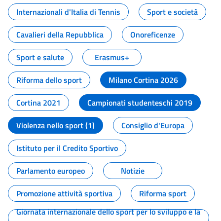
Internazionali d'Italia di Tennis
Sport e società
Cavalieri della Repubblica
Onoreficenze
Sport e salute
Erasmus+
Riforma dello sport
Milano Cortina 2026
Cortina 2021
Campionati studenteschi 2019
Violenza nello sport (1)
Consiglio d'Europa
Istituto per il Credito Sportivo
Parlamento europeo
Notizie
Promozione attività sportiva
Riforma sport
Giornata internazionale dello sport per lo sviluppo e la