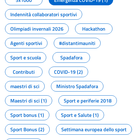
5x1000
Emergenza COVID-19 (1)
Indennità collaboratori sportivi
Olimpiadi invernali 2026
Hackathon
Agenti sportivi
#distantimauniti
Sport e scuola
Spadafora
Contributi
COVID-19 (2)
maestri di sci
Ministro Spadafora
Maestri di sci (1)
Sport e periferie 2018
Sport bonus (1)
Sport e Salute (1)
Sport Bonus (2)
Settimana europea dello sport