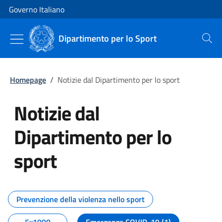
Vai al contenuto
Vai alla navigazione del sito
Governo Italiano
Dipartimento per lo Sport
Cerca
Homepage
/
Notizie dal Dipartimento per lo sport
Notizie dal
Dipartimento per lo
sport
Tutti i contenuti della pagina No
Prevenzione della violenza nello sport