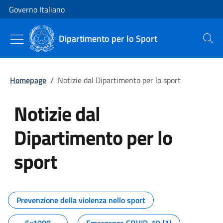
Vai al contenuto
Vai alla navigazione del sito
Governo Italiano
Dipartimento per lo Sport
Cerca
Homepage
/
Notizie dal Dipartimento per lo sport
Notizie dal
Dipartimento per lo
sport
Tutti i contenuti della pagina No
Prevenzione della violenza nello sport