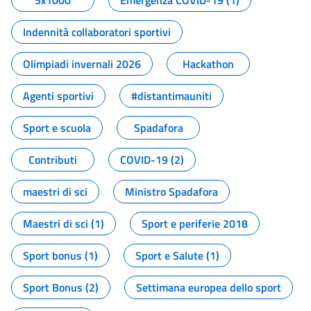
5x1000
Emergenza COVID-19 (1)
Indennità collaboratori sportivi
Olimpiadi invernali 2026
Hackathon
Agenti sportivi
#distantimauniti
Sport e scuola
Spadafora
Contributi
COVID-19 (2)
maestri di sci
Ministro Spadafora
Maestri di sci (1)
Sport e periferie 2018
Sport bonus (1)
Sport e Salute (1)
Sport Bonus (2)
Settimana europea dello sport