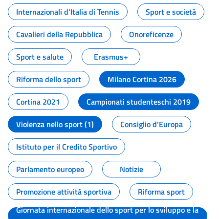
Internazionali d'Italia di Tennis
Sport e società
Cavalieri della Repubblica
Onoreficenze
Sport e salute
Erasmus+
Riforma dello sport
Milano Cortina 2026
Cortina 2021
Campionati studenteschi 2019
Violenza nello sport (1)
Consiglio d'Europa
Istituto per il Credito Sportivo
Parlamento europeo
Notizie
Promozione attività sportiva
Riforma sport
Giornata internazionale dello sport per lo sviluppo e la